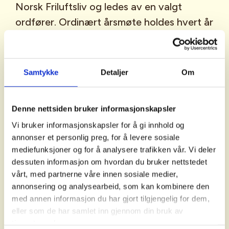
Norsk Friluftsliv og ledes av en valgt
ordfører. Ordinært årsmøte holdes hvert år
i mai. Årsmøtet er sammensatt av
representanter for
medlemsorganisasjonene.
Samtykke
Detaljer
Om
Foto: John Petter Nordbø
Denne nettsiden bruker informasjonskapsler
Vedtekter
Vi bruker informasjonskapsler for å gi innhold og
annonser et personlig preg, for å levere sosiale
Last ned vedtektene våre
mediefunksjoner og for å analysere trafikken vår. Vi deler
dessuten informasjon om hvordan du bruker nettstedet
vårt, med partnerne våre innen sosiale medier,
annonsering og analysearbeid, som kan kombinere den
med annen informasjon du har gjort tilgjengelig for dem,
Under finner du en oversikt med informasjon fra
eller som de har samlet inn gjennom din bruk av
årsmøtene i Norsk Friluftsliv.
tjenestene deres.