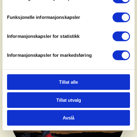
Norge er kjent for storslått natur og
særegne muligheter for friluftsliv. Å være ute
Funksjonelle informasjonskapsler
i naturen, og oppleve ro og stillhet er en del
av vår identitet. Nå er disse verdiene truet av
økende nedbygging.
Informasjonskapsler for statistikk
Informasjonskapsler for markedsføring
Tillat alle
Tillat utvalg
Avslå