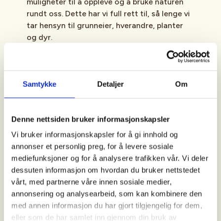
muligheter til å oppleve og å bruke naturen
rundt oss. Dette har vi full rett til, så lenge vi
tar hensyn til grunneier, hverandre, planter
og dyr.
Samtykke
Detaljer
Om
Strandsonen
Denne nettsiden bruker informasjonskapsler
Vi bruker informasjonskapsler for å gi innhold og
annonser et personlig preg, for å levere sosiale
mediefunksjoner og for å analysere trafikken vår. Vi deler
dessuten informasjon om hvordan du bruker nettstedet
vårt, med partnerne våre innen sosiale medier,
1 av 3
annonsering og analysearbeid, som kan kombinere den
med annen informasjon du har gjort tilgjengelig for dem,
eller som de har samlet inn gjennom din bruk av
har møtt ulovlige stengsler i strandsonen