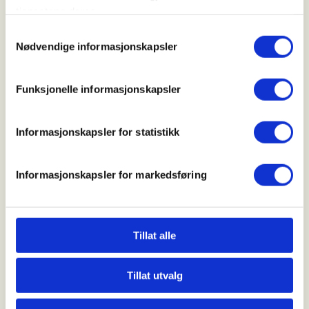
tjenestene deres.
Se undersøkelsen
Samtykkevalg
Nødvendige informasjonskapsler
Allemannsretten
Funksjonelle informasjonskapsler
Informasjonskapsler for statistikk
Informasjonskapsler for markedsføring
4 av 10
Tillat alle
barn og unge har hørt om allemannsretten
Se undersøkelsen
Tillat utvalg