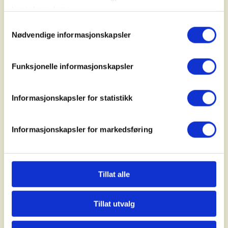
"Friluftslivsforskningen - Hvor står vi i
tjenestene deres.
inngangen til Friluftslivets år 2025?"
Samtykkevalg
Her har vi samlet alle foredragene fra
Nødvendige informasjonskapsler
konferansen Forskning i friluft, november
2024.
Funksjonelle informasjonskapsler
Informasjonskapsler for statistikk
Informasjonskapsler for markedsføring
Tillat alle
Tillat utvalg