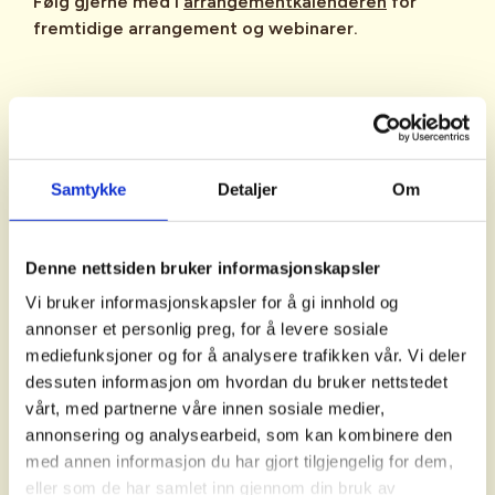
Følg gjerne med i
arrangementkalenderen
for
fremtidige arrangement og webinarer.
Samtykke
Detaljer
Om
Denne nettsiden bruker informasjonskapsler
Vi bruker informasjonskapsler for å gi innhold og
annonser et personlig preg, for å levere sosiale
mediefunksjoner og for å analysere trafikken vår. Vi deler
dessuten informasjon om hvordan du bruker nettstedet
vårt, med partnerne våre innen sosiale medier,
annonsering og analysearbeid, som kan kombinere den
Forskning i friluft 2024
med annen informasjon du har gjort tilgjengelig for dem,
eller som de har samlet inn gjennom din bruk av