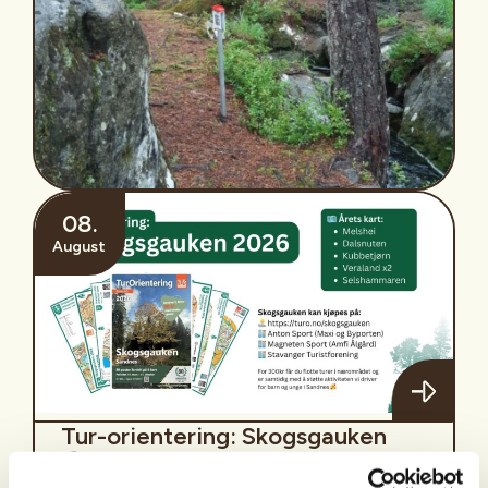
Askøy, Askøy
08. August 2026 - 01. September 2026
08:00 - 23:59
Tur o på Askøy. Poster ligger ute på FRomreide,
Berland og Hanevik. (Rød og svarte løyper. Grønn
løype(gratis) Stormyra (lysløypen) og Haugland
skole. Tur o high five. 5 x poster plassert på fjell
08.
August
Tur-orientering: Skogsgauken
Sandnes, Sandnes