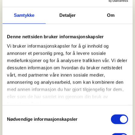
08. August 2026 - 31. October 2026
10:38 - 10:38
Samtykke
Detaljer
Om
Oppdag nye steder i Sandnes og omegn med kart og
kompass. I 2026 består SkogsGauken av 80 poster
fordelt på seks kartområder: Melshei, Selshammeren,
Kubbetjørn, Dalsnuten og to kart på Veraland. Post
Denne nettsiden bruker informasjonskapsler
Vi bruker informasjonskapsler for å gi innhold og
annonser et personlig preg, for å levere sosiale
08.
mediefunksjoner og for å analysere trafikken vår. Vi deler
August
dessuten informasjon om hvordan du bruker nettstedet
vårt, med partnerne våre innen sosiale medier,
annonsering og analysearbeid, som kan kombinere den
med annen informasjon du har gjort tilgjengelig for dem,
Prosjekt Nordlandsruta -
eller som de har samlet inn gjennom din bruk av
Fellestur IV (av 5 planlagte)
tjenestene deres.
08. August 2026 - 10. August 2026
Samtykkevalg
17:30 - 20:00
Nødvendige informasjonskapsler