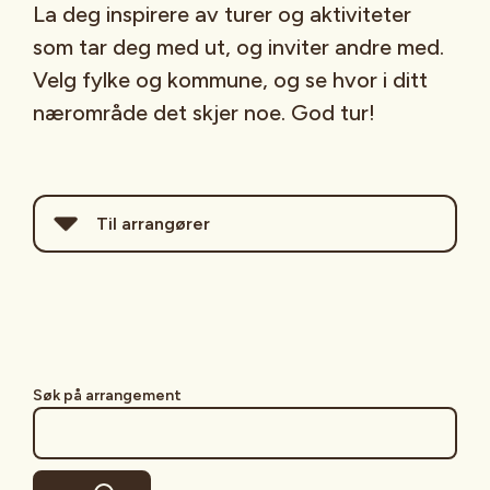
La deg inspirere av turer og aktiviteter
som tar deg med ut, og inviter andre med.
Velg fylke og kommune, og se hvor i ditt
nærområde det skjer noe. God tur!
Til arrangører
Legg gjerne til arrangementer
som er
åpne for andre
.
Pass på bilderettigheter.
Se
Veileder med tips for arrangører
Søk på arrangement
for råd om hva slags informasjon
deltakere etterspør, og hensyn som
bør tas ved planlegging av