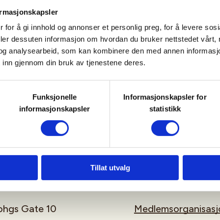
l du gjøre?
ormasjonskapsler
 for å gi innhold og annonser et personlig preg, for å levere sos
gistrer bruker
deler dessuten informasjon om hvordan du bruker nettstedet vårt,
og analysearbeid, som kan kombinere den med annen informasjon d
 inn gjennom din bruk av tjenestene deres.
gg inn
Funksjonelle
Informasjonskapsler for
informasjonskapsler
statistikk
Tillat utvalg
rohgs Gate 10
Medlemsorganisasj