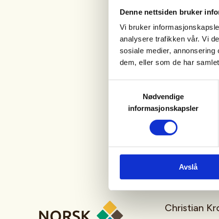
Hva vi
Denne nettsiden bruker inf
Vi bruker informasjonskapsler
Re
analysere trafikken vår. Vi 
sosiale medier, annonsering 
dem, eller som de har samlet
Lo
Samtykkevalg
Nødvendige
informasjonskapsler
Avslå
Christian K