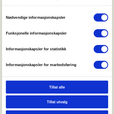
tjenestene deres.
Samtykkevalg
Nødvendige informasjonskapsler
Funksjonelle informasjonskapsler
Christian Krohgs Gate 10
Informasjonskapsler for statistikk
0186 Oslo
post@norskfriluftsliv.no
Informasjonskapsler for markedsføring
Organisasjonsnummer 971 262 834
Medlemsorganisasjoner
For presse
Våre ansatte
Tillat alle
Nyhetsbrev
Turmat fra hele verden
Friluftlivets uke
Tillat utvalg
Naturen som læringsarena