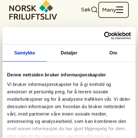
Søk
Meny
Samtykke
Detaljer
Om
Logg inn
E-postadresse (påkrevd)
Denne nettsiden bruker informasjonskapsler
Vi bruker informasjonskapsler for å gi innhold og
Passord (påkrevd)
annonser et personlig preg, for å levere sosiale
mediefunksjoner og for å analysere trafikken vår. Vi deler
Glemt passord?
dessuten informasjon om hvordan du bruker nettstedet
vårt, med partnerne våre innen sosiale medier,
annonsering og analysearbeid, som kan kombinere den
Logg inn
med annen informasjon du har gjort tilgjengelig for dem,
eller som de har samlet inn gjennom din bruk av