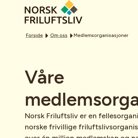
Forside
Om oss
Medlemsorganisasjoner
Våre
medlemsorga
Norsk Friluftsliv er en fellesorgan
norske frivillige friluftslivsorgan
over én million medlemskap og n