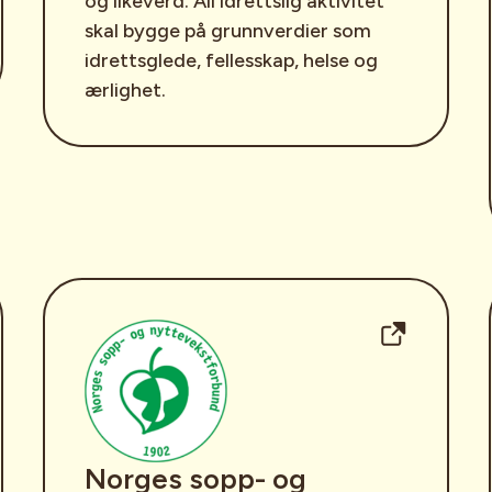
og likeverd. All idrettslig aktivitet
skal bygge på grunnverdier som
idrettsglede, fellesskap, helse og
ærlighet.
Norges sopp- og