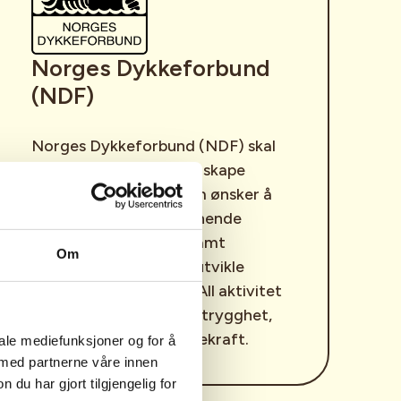
Norges Dykkeforbund
(NDF)
Norges Dykkeforbund (NDF) skal
sammen med klubbene skape
dykkeglede for alle som ønsker å
oppleve trygg og spennende
undervannsaktivitet, samt
Om
rekruttere, ivareta og utvikle
dykkere på alle nivåer. All aktivitet
bygges på verdier som trygghet,
samhold, glede og bærekraft.
iale mediefunksjoner og for å
 med partnerne våre innen
u har gjort tilgjengelig for