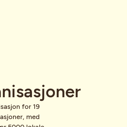
nisasjoner
isasjon for 19
isasjoner, med
ær 5000 lokale