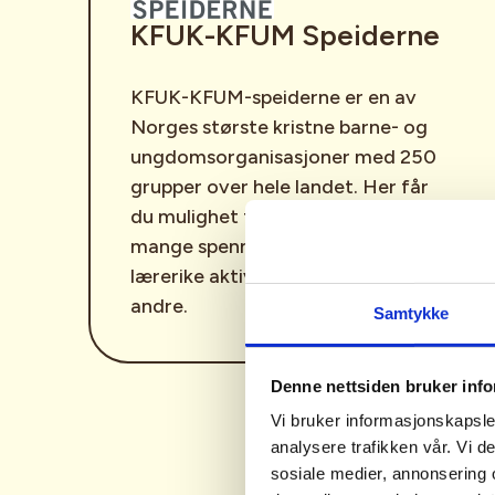
KFUK-KFUM Speiderne
KFUK-KFUM-speiderne er en av
Norges største kristne barne- og
ungdomsorganisasjoner med 250
grupper over hele landet. Her får
du mulighet til å være med på
mange spennende, morsomme og
lærerike aktiviteter sammen med
andre.
Samtykke
Denne nettsiden bruker inf
Vi bruker informasjonskapsler
analysere trafikken vår. Vi 
sosiale medier, annonsering 