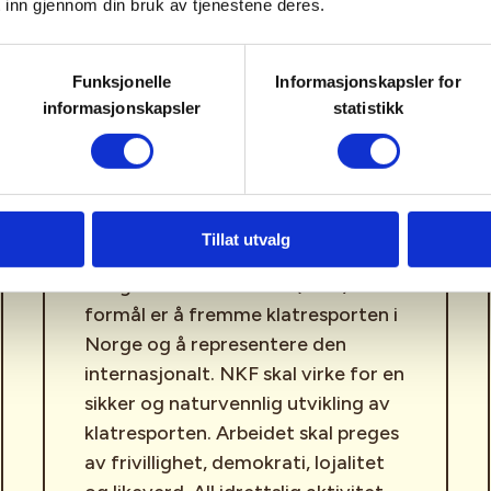
 inn gjennom din bruk av tjenestene deres.
Funksjonelle
Informasjonskapsler for
informasjonskapsler
statistikk
Norges Klatreforbund
(NKF)
Tillat utvalg
Norges klatreforbunds (NKF)
formål er å fremme klatresporten i
Norge og å representere den
internasjonalt. NKF skal virke for en
sikker og naturvennlig utvikling av
klatresporten. Arbeidet skal preges
av frivillighet, demokrati, lojalitet