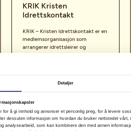
KRIK Kristen
Idrettskontakt
KRIK – Kristen Idrettskontakt er en
medlemsorganisasjon som
arrangerer idrettsleirer og
arrangementer, og har over 300
aktive lokallag. Hovedmålgruppen
er mellom 13-26 år, men der er også
et sterkt økende familiearbeid.
Detaljer
ormasjonskapsler
 for å gi innhold og annonser et personlig preg, for å levere sos
deler dessuten informasjon om hvordan du bruker nettstedet vårt,
og analysearbeid, som kan kombinere den med annen informasjon d