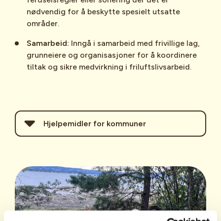
nødvendig for å beskytte spesielt utsatte
områder.
Samarbeid:
Inngå i samarbeid med frivillige lag,
grunneiere og organisasjoner for å koordinere
tiltak og sikre medvirkning i friluftslivsarbeid.
Hjelpemidler for kommuner
Plan for friluftslivets ferdselsårer
-
skal identifisere, ivareta og utvikle
stier, turveier, løyper og leder som er
viktige for friluftsliv. Dent gis
fremdeles støtte til å gjennomføre
denne planen på kommunalt nivå.