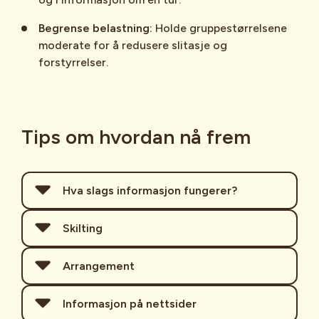
Begrense belastning:
Holde gruppestørrelsene
moderate for å redusere slitasje og
forstyrrelser.
Tips om hvordan nå frem
Hva slags informasjon fungerer?
Lag innhold og informasjon
Skilting
som treffer på en eller flere
Hvorfor skilting er viktig
av disse knaggene:
Arrangement
noen steder
I informasjon om et arrangement legg inn
Informasjon på nettsider
Vær synlig når og der folk har behov