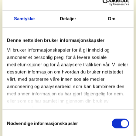
Naturvennlig ferdsel
(miljodirektoratet.no)
Samtykke
Detaljer
Om
Kartlegging og verdsetting av
friluftslivsområder
(miljodirektoratet.no)
Denne nettsiden bruker informasjonskapsler
Eksempel på skilting og inngjerding ved et lite naturreservat på
Vi bruker informasjonskapsler for å gi innhold og
Naturvennlig tilrettelegging for
Fornebu i Bærum kommune. Foto: Bjørnar Eidsmo
annonser et personlig preg, for å levere sosiale
friluftsliv
mediefunksjoner og for å analysere trafikken vår. Vi deler
(pdf)
dessuten informasjon om hvordan du bruker nettstedet
Slik kan kommunen bli bedre
Dette kan friluftslivsorganisasjoner
vårt, med partnerne våre innen sosiale medier,
(friluftslivsbarometeret.no)
gjøre
annonsering og analysearbeid, som kan kombinere den
med annen informasjon du har gjort tilgjengelig for dem,
eller som de har samlet inn gjennom din bruk av
Holdningsskapende arbeid:
Spre kunnskap om
tjenestene deres.
sporløs ferdsel
, dyrelivshensyn og bærekraftige
Samtykkevalg
turalternativer.
Nødvendige informasjonskapsler
Eksemplets makt:
Lede an i gode praksiser, for