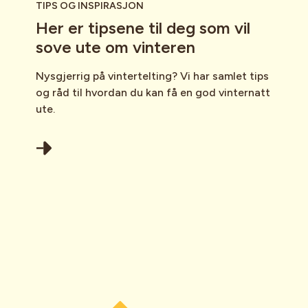
TIPS OG INSPIRASJON
mellom steinene.
Her er tipsene til deg som vil
Legg flere pinner imellom steinene
sove ute om vinteren
eller kubbene etter hvert som det
tar fyr
Nysgjerrig på vintertelting? Vi har samlet tips
og råd til hvordan du kan få en god vinternatt
Kjelen står stødig og varmen kan
ute.
enkelt reguleres ved å legge inn
småved når det er behov for det.
Kjelen kan også enkelt trekkes til
side hvis det blir for varmt.