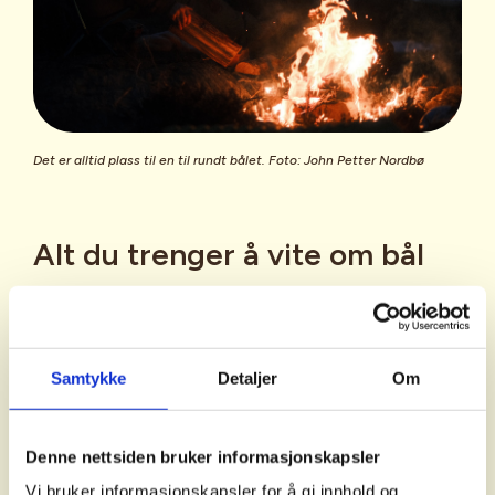
Det er alltid plass til en til rundt bålet. Foto: John Petter Nordbø
Alt du trenger å vite om bål
Pakkeliste til bålturen
Samtykke
Detaljer
Om
Hva bør jeg huske når jeg skal tenne bål?
Ta med ved og fyrstikker
Ved
: Ta gjerne med ved hjemmefra.
Hvordan lager jeg et bål?
Denne nettsiden bruker informasjonskapsler
Husk bålforbudet mellom 15. april
Du kan også bruke tørre og døde
og 15. september.
I denne
Vi bruker informasjonskapsler for å gi innhold og