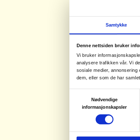
Offentl
Samtykke
Miljødir
Denne nettsiden bruker inf
Vi bruker informasjonskapsler
Kulturde
Norsk Fr
analysere trafikken vår. Vi 
tilskudds
sosiale medier, annonsering 
dem, eller som de har samlet
Barne-, 
Norsk Fr
Søknadsfr
tilskudd
Samtykkevalg
2026, og 
Friluftsli
Nødvendige
Helsedir
Organisa
Miljødire
informasjonskapsler
støtte ti
sendt ut 
Søknadsfr
unge.
se vedle
Frivillig
skal leve
støtte ti
Informasj