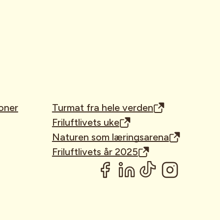
rammene
ugnad
aland
riterte formål
ed prioriterte
oner
Turmat fra hele verden
Friluftlivets uke
Naturen som læringsarena
Telemark
Friluftlivets år 2025
 april, 1.
et, og lokale
1 Nord-Norges