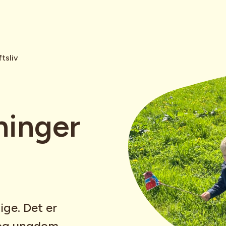
tsliv
ninger
ige. Det er
rn og ungdom