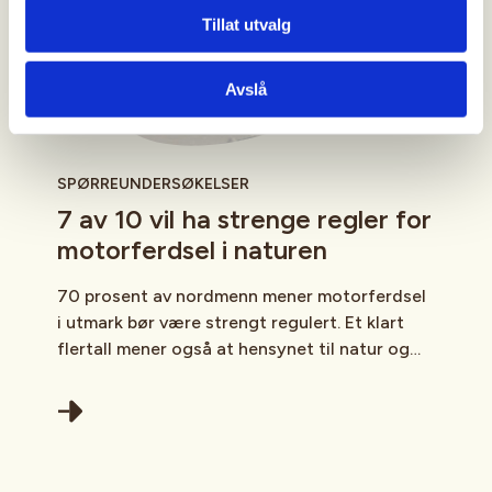
Tillat utvalg
Avslå
SPØRREUNDERSØKELSER
7 av 10 vil ha strenge regler for
motorferdsel i naturen
70 prosent av nordmenn mener motorferdsel
i utmark bør være strengt regulert. Et klart
flertall mener også at hensynet til natur og
friluftsliv bør veie tyngre enn ønsket om
etablering av snøscooterløyper for
fornøyelseskjøring, viser en ny undersøkelse.