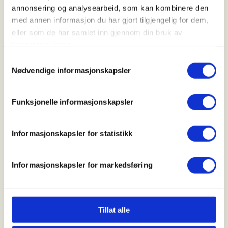
naturen og samtidig viser hensyn, slik at vi tar best
annonsering og analysearbeid, som kan kombinere den
mulig vare på den sammen, sier Lier.
med annen informasjon du har gjort tilgjengelig for dem,
eller som de har samlet inn gjennom din bruk av
tjenestene deres.
Flere aktuelle saker:
Samtykkevalg
Nødvendige informasjonskapsler
Funksjonelle informasjonskapsler
Informasjonskapsler for statistikk
Informasjonskapsler for markedsføring
Tillat alle