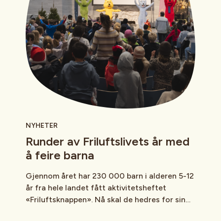
NYHETER
Runder av Friluftslivets år med
å feire barna
Gjennom året har 230 000 barn i alderen 5-12
år fra hele landet fått aktivitetsheftet
«Friluftsknappen». Nå skal de hedres for sin
innsats i å utforske, oppleve og ta vare på