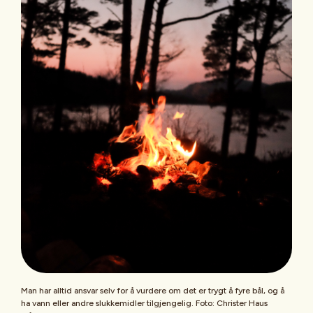
Man har alltid ansvar selv for å vurdere om det er trygt å fyre bål, og å
ha vann eller andre slukkemidler tilgjengelig. Foto: Christer Haus