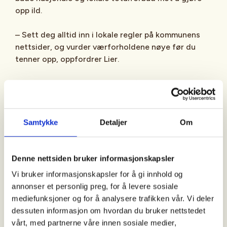
opp ild.
– Sett deg alltid inn i lokale regler på kommunens
nettsider, og vurder værforholdene nøye før du
tenner opp, oppfordrer Lier.
Tips:
Finn etablerte bålplasser på UT.no
Kom deg ut og nyt naturen
Norsk Friluftsliv oppfordrer alle til å komme seg ut
Samtykke
Detaljer
Om
nå som dagene blir lengre og lysere. Det kan være
fristende å tenne bål ved vannet på fine vår- og
sommerdager, men husk at det ikke er lov å fyre på
Denne nettsiden bruker informasjonskapsler
svaberg. Varmen fra bålet kan føre til sprekker og
Vi bruker informasjonskapsler for å gi innhold og
varige skader i berget.
annonser et personlig preg, for å levere sosiale
mediefunksjoner og for å analysere trafikken vår. Vi deler
– Våren og sommeren er en fantastisk tid for
dessuten informasjon om hvordan du bruker nettstedet
friluftsliv. Vi håper mange kommer seg ut, nyter
vårt, med partnerne våre innen sosiale medier,