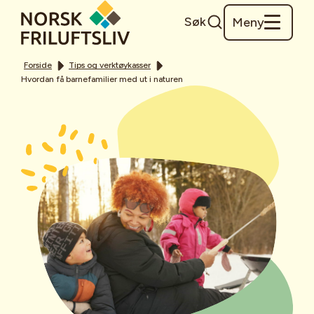
Søk
Meny
Forside
Tips og verktøykasser
Hvordan få barnefamilier med ut i naturen