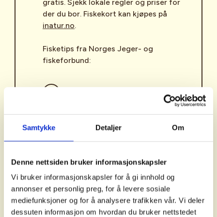
gratis. Sjekk lokale regler og priser for
der du bor. Fiskekort kan kjøpes på
inatur.no
.
Fisketips fra Norges Jeger- og
fiskeforbund:
Nyttige fisketips for barn
Bli med på Fiskesommer
, som er
Samtykke
Detaljer
Om
gratis arrangementer der barn får
opplæring i fiske fra dyktige
instruktører.
Denne nettsiden bruker informasjonskapsler
Vi bruker informasjonskapsler for å gi innhold og
annonser et personlig preg, for å levere sosiale
mediefunksjoner og for å analysere trafikken vår. Vi deler
dessuten informasjon om hvordan du bruker nettstedet