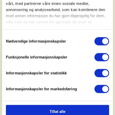
vårt, med partnerne våre innen sosiale medier,
annonsering og analysearbeid, som kan kombinere den
med annen informasjon du har gjort tilgjengelig for dem,
eller som de har samlet inn gjennom din bruk av
tjenestene deres.
Samtykkevalg
Nødvendige informasjonskapsler
FISKE: Visste du at barn under 16 år kan fiske gratis? Foto:
Friluftsflokken
Funksjonelle informasjonskapsler
Oppdag fuglelivet
Informasjonskapsler for statistikk
Det å kikke på fugler kan være gøy og
Informasjonskapsler for markedsføring
lærerikt for både barn og voksne.
Hva med å:
Tillat alle