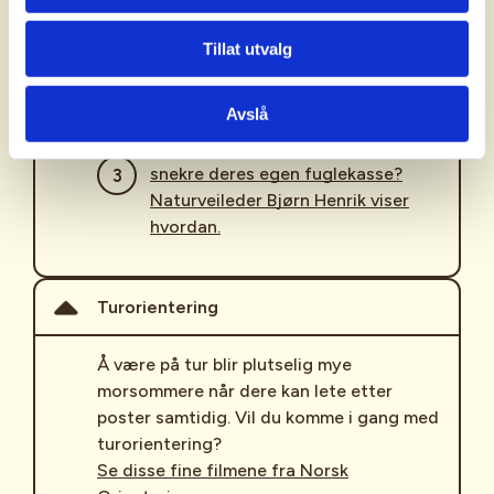
finne ut hvilke fugler dere har i
hagen eller i nærområdet der dere
Tillat utvalg
bor.
Avslå
lage deres egen fuglemat?
snekre deres egen fuglekasse?
Naturveileder Bjørn Henrik viser
hvordan.
Turorientering
Å være på tur blir plutselig mye
morsommere når dere kan lete etter
poster samtidig. Vil du komme i gang med
turorientering?
Se disse fine filmene fra Norsk