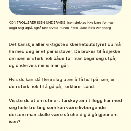
Det finnes ikke trygg is, bare
Isstaver
trygge skøytere.
Du må alltid ta
ansvar for å sjekke isen selv.
KONTROLLERER ISEN UNDERVEIS: Isen sjekkes ikke bare før man
Pigger
begir seg utpå, også underveis i turen. Foto: Gard Eirik Arneberg
Ha alltid med deg
sikkerhetsutstyr.
Bruk isstaver til å
Skarp fløyte
undersøke isen, ispigger rundt
Det kanskje aller viktigste sikkerhetsutstyret du må
halsen, kasteline for redning
ha med deg er et par isstaver. De brukes til å sjekke
Kasteline
og en ryggsekk med magebelte og
om isen er sterk nok både før man begir seg utpå,
skrittstropp.
og underveis mens man går.
I motsetning til vanlige skøyter, festes
Ikke gå alene på isen.
Gå alltid på
Hvis du kan slå flere slag uten å få hull på isen, er
turskøytene på skisko med skibindinger.
skøyter sammen med noen, gjerne
den sterk nok til å gå på, forklarer Lund.
litt spredt om dere er mange.
På ryggen har skøyteeksperten alltid en
Visste du at en rutinert turskøyter i tillegg har med
tursekk med tørt skift, mat og drikke. Den
På skøyter med barn:
Hold barna
seg hele tre ting som kan være livbergende
er festet med en såkalt skrittreim, som
innenfor ett område.
Det bør helst
dersom man skulle være så uheldig å gå gjennom
gjør at han ikke får sekken flytende opp i
være med en voksen som kan
isen?
nakken, dersom han skulle falle i vannet.
sjekke forholdene i isen med en