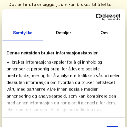
øks.
Det er første er pigger, som kan brukes til å løfte
seg opp av vannet. Er det for vanskelig å komme
Bruk isstavene ofte og observer
seg opp selv, må man tilkalle hjelp, og derfor er det
med sansene.
Se og lytt etter
også anbefalt å ha med seg en skarp fløyte. Det
endringer i isen.
siste man bør ha dersom uhellet er ute, er ei line,
Samtykke
Detaljer
Om
som noen andre kan dra deg opp av vannet med.
Bruk
varsom.no
for isvarslinger. Der kan du få et
Denne nettsiden bruker informasjonskapsler
inntrykk av isforholdene og om det kan være farbar
Vi bruker informasjonskapsler for å gi innhold og
is der du er.
annonser et personlig preg, for å levere sosiale
mediefunksjoner og for å analysere trafikken vår. Vi deler
dessuten informasjon om hvordan du bruker nettstedet
vårt, med partnerne våre innen sosiale medier,
annonsering og analysearbeid, som kan kombinere den
Oddvin Lunds tips til trygg
med annen informasjon du har gjort tilgjengelig for dem,
turskøyting.
eller som de har samlet inn gjennom din bruk av
tjenestene deres.
Oddvin Lund har lang erfaring med turskøyter og
viser hvordan man bør ferdes på isen. Han forteller
Samtykkevalg