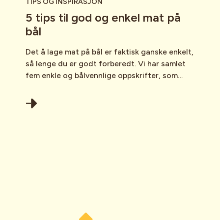
TIPS OG INSPIRASJON
5 tips til god og enkel mat på
bål
Det å lage mat på bål er faktisk ganske enkelt,
så lenge du er godt forberedt. Vi har samlet
fem enkle og bålvennlige oppskrifter, som
garantert vil skape god stemning rundt bålet.