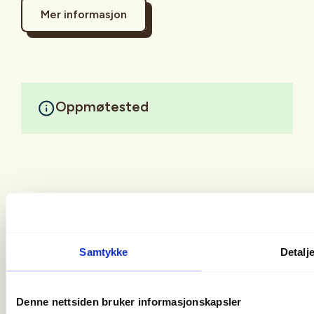
Mer informasjon
Oppmøtested
Samtykke
Detalj
Christian Krohgs Gate 10
0186 Oslo
Denne nettsiden bruker informasjonskapsler
post@norskfriluftsliv.no