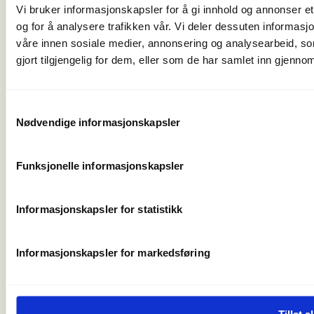
Vi bruker informasjonskapsler for å gi innhold og annonser et
Organisasjonsnummer 971 262 834
og for å analysere trafikken vår. Vi deler dessuten informas
Medlemsorganisasjoner
våre innen sosiale medier, annonsering og analysearbeid, 
For presse
gjort tilgjengelig for dem, eller som de har samlet inn gjenno
Våre ansatte
Nyhetsbrev
Turmat fra hele verden
Samtykkevalg
Friluftlivets uke
Nødvendige informasjonskapsler
Naturen som læringsarena
Friluftlivets år 2025
Funksjonelle informasjonskapsler
Personvern og informasjonskapsler
Informasjonskapsler for statistikk
Informasjonskapsler for markedsføring