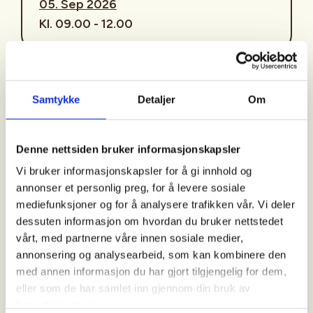
05. Sep 2026
Kl. 09.00 - 12.00
Arrangør
Samtykke
Detaljer
Om
Borre JOF
Denne nettsiden bruker informasjonskapsler
Kontaktperson
Vi bruker informasjonskapsler for å gi innhold og
https://90999926
annonser et personlig preg, for å levere sosiale
mediefunksjoner og for å analysere trafikken vår. Vi deler
kvinner@bjof.no
dessuten informasjon om hvordan du bruker nettstedet
vårt, med partnerne våre innen sosiale medier,
Vi elsker å være ute på sjøen store deler av året.
annonsering og analysearbeid, som kan kombinere den
Med fiskestang, sammen med familien og venner.
med annen informasjon du har gjort tilgjengelig for dem,
Og så klart vi bruker redningsvest, for sikkerhet på
eller som de har samlet inn gjennom din bruk av
sjøen er førsteprioritet. Men vet du hva du skal
tjenestene deres.
gjøre hvis du havner i vannet? Vet du hva du skal