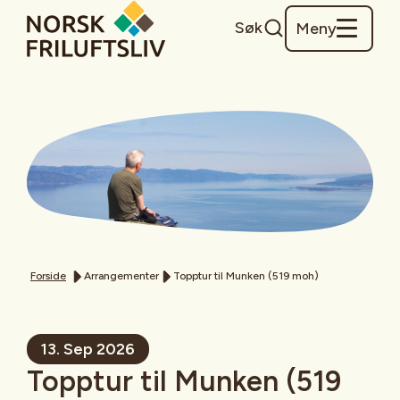
Søk
Meny
Forside
Arrangementer
Topptur til Munken (519 moh)
13. Sep 2026
Topptur til Munken (519