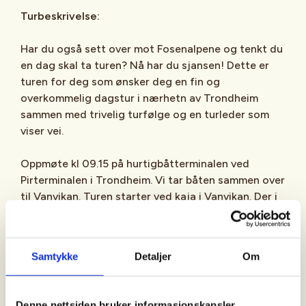
Turbeskrivelse:
Har du også sett over mot Fosenalpene og tenkt du
en dag skal ta turen? Nå har du sjansen! Dette er
turen for deg som ønsker deg en fin og
overkommelig dagstur i nærhetn av Trondheim
sammen med trivelig turfølge og en turleder som
viser vei.
Oppmøte kl 09.15 på hurtigbåtterminalen ved
Pirterminalen i Trondheim. Vi tar båten sammen over
til Vanvikan. Turen starter ved kaja i Vanvikan. Der i
fra går vi et lite stykke asfalt før stien går bratt
opp. Stien fortsetter gjennom skog og tidvis blaut
myr. Deretter kommer vi opp på tørrere og slakere
Samtykke
Detaljer
Om
terreng tett på Klumpan og Grønliklumpen (538
moh). Til høyre ut mot sjøen sees dagens turmål:
Munken.
Denne nettsiden bruker informasjonskapsler