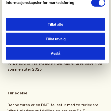
Informasjonskapsler for markedsføring
Krav til deltaker:
Du må kunne gå tur kupert terreng.
Tillat alle
Tillat utvalg
Transport:
Avslå
Hurtigbåt til og fra Vanvikan fra Trondheim, med
forbehold om at eksakte tider kan endres basert på
sommerruter 2025.
Turledelse:
Denne turen er en DNT fellestur med to turledere.
Våre turledere er frivillige og har tatt DNT