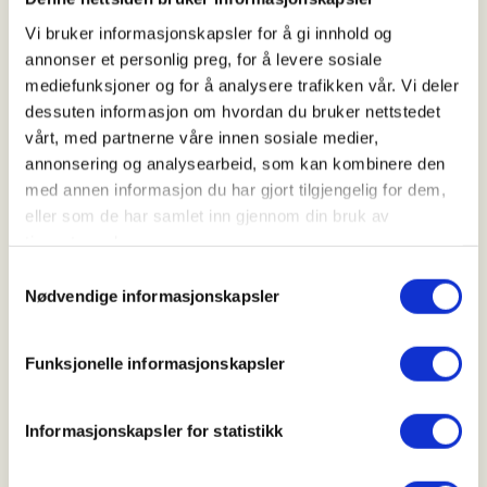
Vi bruker informasjonskapsler for å gi innhold og
Turen er ca 9,5 km og 600 høydemeter tur/retur.
annonser et personlig preg, for å levere sosiale
mediefunksjoner og for å analysere trafikken vår. Vi deler
Vi kommer oss også hjem med hurtigbåten på
dessuten informasjon om hvordan du bruker nettstedet
ettermiddagen. Mest sannsynlig med avgangen kl
vårt, med partnerne våre innen sosiale medier,
16.45. Hvis du vil delta på turen uten å ta
annonsering og analysearbeid, som kan kombinere den
hurtigbåten, møter du kl 10.00 ved kaia i Vanvikan.
med annen informasjon du har gjort tilgjengelig for dem,
eller som de har samlet inn gjennom din bruk av
tjenestene deres.
Pakkeliste:
Fjellsko, klær etter vær og mat/drikke
Samtykkevalg
for en lang dagstur. På høsten kan bli kaldt i fjellet
Nødvendige informasjonskapsler
og det er viktig med god bekledning.
Funksjonelle informasjonskapsler
Kart:
10090 Trondheim i Norge-serien.
Informasjonskapsler for statistikk