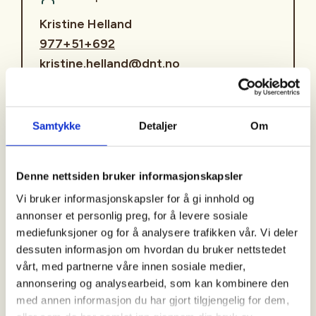
Kristine Helland
977+51+692
kristine.helland@dnt.no
Lakkaknuten og Himleknuten i Lyngsheia ligger i et
åpent og høyfjellspreget landskap med flott utsikt
Samtykke
Detaljer
Om
mot Årdal og Viglesdalen. Vi parkerer ved
Folkehjelpshytta i Lyngsheia, og går først et lite
stykke på grusvei, før vi går ut i terrenget. Turen
Denne nettsiden bruker informasjonskapsler
gås som en rundtur i lettgått og fint terreng.
Vi bruker informasjonskapsler for å gi innhold og
annonser et personlig preg, for å levere sosiale
Frammøte:
mediefunksjoner og for å analysere trafikken vår. Vi deler
Eiganes gravlund kl. 10.15.
dessuten informasjon om hvordan du bruker nettstedet
vårt, med partnerne våre innen sosiale medier,
Pris:
annonsering og analysearbeid, som kan kombinere den
Gratis for medlemmer, kr 40 for ikke-medlemmer. Vi
med annen informasjon du har gjort tilgjengelig for dem,
har vipps: #750011 (merket: Alle dagsturer 60+).