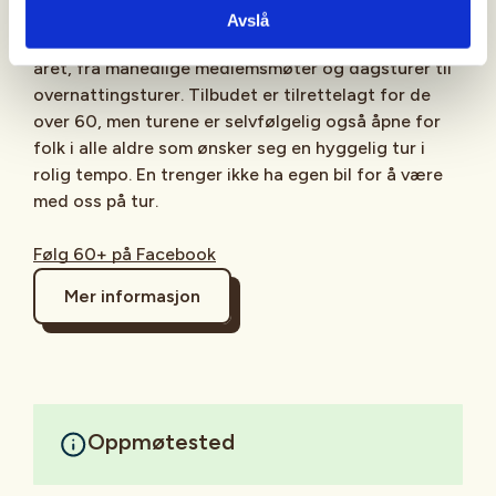
seniortilbud. En svært aktiv gjeng med frivillige
Avslå
ildsjeler arrangerer turer og møter gjennom hele
året, fra månedlige medlemsmøter og dagsturer til
overnattingsturer. Tilbudet er tilrettelagt for de
over 60, men turene er selvfølgelig også åpne for
folk i alle aldre som ønsker seg en hyggelig tur i
rolig tempo. En trenger ikke ha egen bil for å være
med oss på tur.
Følg 60+ på Facebook
Mer informasjon
Oppmøtested