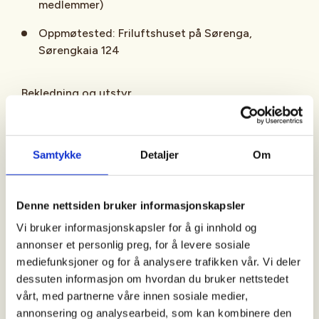
medlemmer)
Oppmøtested: Friluftshuset på Sørenga,
Sørengkaia 124
Bekledning og utstyr
Tilpass bekledningen etter været. Aktuelle plagg:
Samtykke
Detaljer
Om
Treningstights eller shorts
Ulltrøye
Denne nettsiden bruker informasjonskapsler
Tynn vindtett jakke
Vi bruker informasjonskapsler for å gi innhold og
annonser et personlig preg, for å levere sosiale
Buff eller annen halsbeskyttelse
mediefunksjoner og for å analysere trafikken vår. Vi deler
dessuten informasjon om hvordan du bruker nettstedet
Caps og solbriller
vårt, med partnerne våre innen sosiale medier,
Solkrem
annonsering og analysearbeid, som kan kombinere den