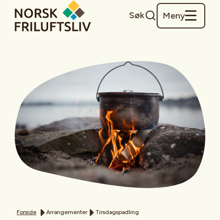
Søk
Meny
Forside
Arrangementer
Tirsdagspadling