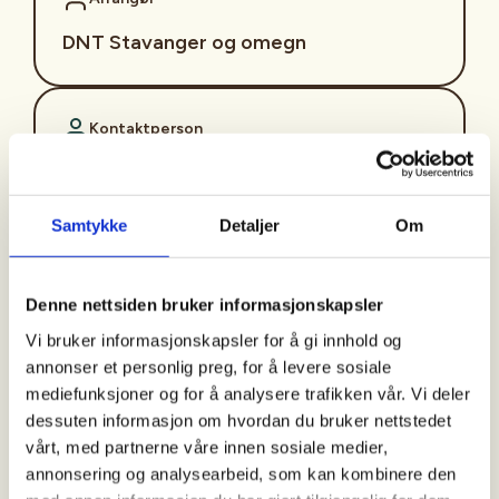
DNT Stavanger og omegn
Kontaktperson
Jane Byberg
https://93609611
Samtykke
Detaljer
Om
jane.byberg@dnt.no
Starter opp med tirsdags klatringene igjen i
Denne nettsiden bruker informasjonskapsler
august!
Vi bruker informasjonskapsler for å gi innhold og
annonser et personlig preg, for å levere sosiale
Vi møtes på Playground Forus annenhver tirsdag
mediefunksjoner og for å analysere trafikken vår. Vi deler
for å klatre og buldre. Arrangementet er for klatrere
dessuten informasjon om hvordan du bruker nettstedet
på alle nivå. Ved fint vær kan tirsdagsklatringen
vårt, med partnerne våre innen sosiale medier,
flyttes fra Playground til et utendørs klatrefelt. Ta
annonsering og analysearbeid, som kan kombinere den
med deg en venn eller kom alene og finn nye