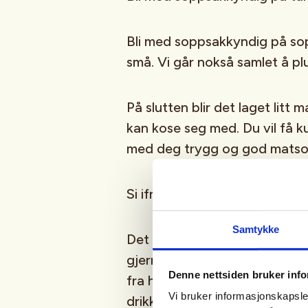
Bli med soppsakkyndig på sopp
små. Vi går nokså samlet å pl
På slutten blir det laget litt
kan kose seg med. Du vil få kur
med deg trygg og god matsop
Si ifra noen dager før turen o
Samtykke
Det du trenger er en korg elle
gjerne noen beger eller papirp
Denne nettsiden bruker inf
fra hverandre. Kniv og børste.
Vi bruker informasjonskapsler
drikke.