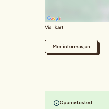
Vis i kart
Mer informasjon
Oppmøtested