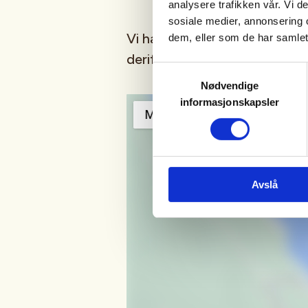
analysere trafikken vår. Vi 
sosiale medier, annonsering 
Vi har felles oppmøte på Nor
dem, eller som de har samlet
derifra til turområdet.
Samtykkevalg
Nødvendige
informasjonskapsler
Avslå