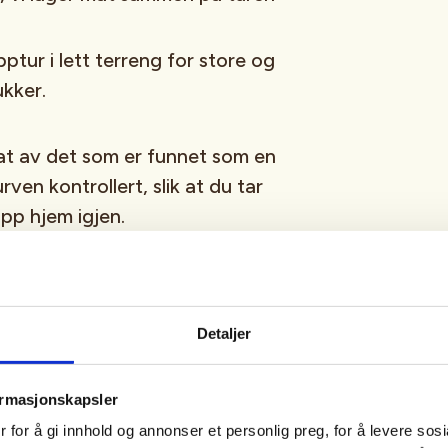
tur i lett terreng for store og
ukker.
 mat av det som er funnet som en
ven kontrollert, slik at du tar
p hjem igjen.
m det er noen allargener.
Detaljer
r ett nett å plukke soppen i,
oser for å skille de ulike artene
ormasjonskapsler
 Klær til å være ute. Lett mat og
 for å gi innhold og annonser et personlig preg, for å levere sos