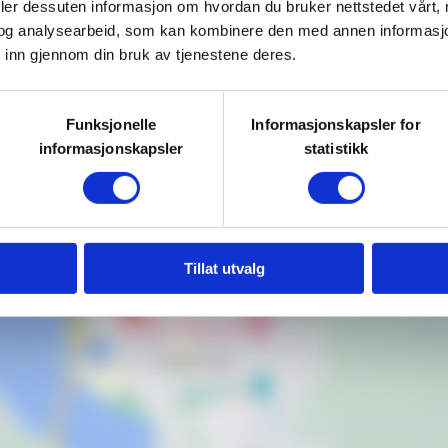
deler dessuten informasjon om hvordan du bruker nettstedet vårt,
og analysearbeid, som kan kombinere den med annen informasjon d
dfjordvegen 661. Vi kjører samlet
 inn gjennom din bruk av tjenestene deres.
Funksjonelle
Informasjonskapsler for
informasjonskapsler
statistikk
Tillat utvalg