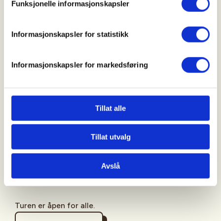
Funksjonelle informasjonskapsler
Ellen Renate Andreassen
+4748068538
Informasjonskapsler for statistikk
ellenrenate83@gmail.com
Informasjonskapsler for markedsføring
Bli med på søndagstur.
Å bli med på sopptur er en fin måte å lære om sopp
på, og å lære nye arter for de som allerede kan litt.
Tillat alle
Turlederne er soppkontrollører og vil gå gjennom
fangsten etter turen.
Tillat utvalg
Ta med soppkurv, kniv og børste, og et par bokser
til ukjente arter. Ta også gjerne med niste.
Avslå
Vi møtes på Halden Torg for felles avreise.
Turen er åpen for alle.