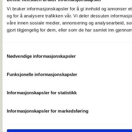
post@norskfriluftsliv.no
Vi bruker informasjonskapsler for å gi innhold og annonser et
Organisasjonsnummer 971 262 834
og for å analysere trafikken vår. Vi deler dessuten informas
Medlemsorganisasjoner
våre innen sosiale medier, annonsering og analysearbeid, 
For presse
gjort tilgjengelig for dem, eller som de har samlet inn gjenno
Våre ansatte
Nyhetsbrev
Turmat fra hele verden
Samtykkevalg
Friluftlivets uke
Nødvendige informasjonskapsler
Naturen som læringsarena
Friluftlivets år 2025
Funksjonelle informasjonskapsler
Personvern og informasjonskapsler
Informasjonskapsler for statistikk
Informasjonskapsler for markedsføring