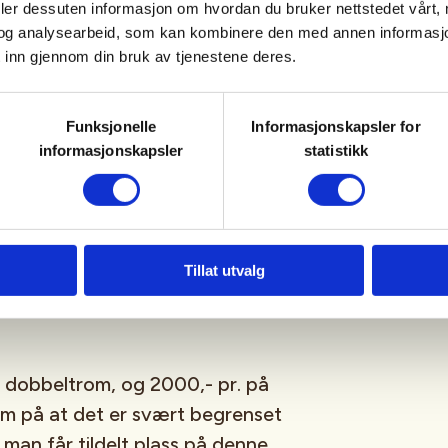
en lik sjanse til å kunne være med.
deler dessuten informasjon om hvordan du bruker nettstedet vårt,
og analysearbeid, som kan kombinere den med annen informasjon d
et viktig at du får huket av det
 inn gjennom din bruk av tjenestene deres.
spanderer også oppholdet til 3
Funksjonelle
Informasjonskapsler for
informasjonskapsler
statistikk
i fått et godt tilbud om
tegård. Tilbudet er rabattert og
Tillat utvalg
av det vi skal spise når vi er ute
å dobbeltrom, og 2000,- pr. på
m på at det er svært begrenset
man får tildelt plass på denne