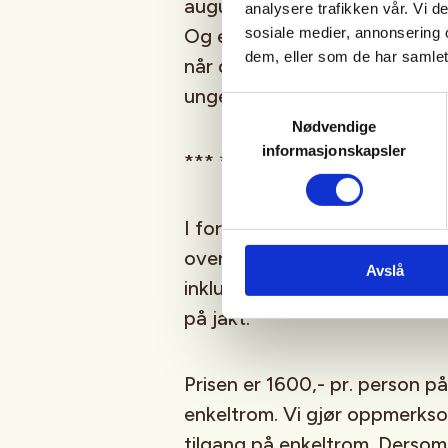
august. så alle skal kunne ha 
analysere trafikken vår. Vi 
sosiale medier, annonsering 
Og er du mellom 18-26 år, er d
dem, eller som de har samlet
når du melder deg på. for vi 
unge voksene denne turen.
Samtykkevalg
Nødvendige
informasjonskapsler
*** *** ***
I forbindelse med jakta, har v
overnatting på Vindfjell Gjes
Avslå
inkluderer all mat, med unntak 
på jakt.
Prisen er 1600,- pr. person p
enkeltrom. Vi gjør oppmerkso
tilgang på enkeltrom. Dersom 