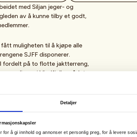
beidet med Siljan jeger- og
 gleden av å kunne tilby et godt,
 medlemmer.
ått muligheten til å kjøpe alle
errengene SJFF disponerer.
fordelt på to flotte jaktterreng,
engene ligger i Vindfjellområdet
JOF sponser jaktkortene til de
Detaljer
punktet 1000,- pr. person). De
 kan melde seg på, og det vil bli
ormasjonskapsler
 alle som melder seg på innen 10
 for å gi innhold og annonser et personlig preg, for å levere sos