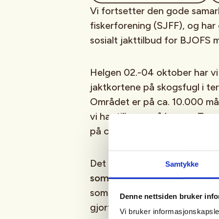
Vi fortsetter den gode samar
fiskerforening (SJFF), og har
sosialt jakttilbud for BJOFS
Helgen 02.-04 oktober har vi f
jaktkortene på skogsfugl i t
Området er på ca. 10.000 mål 
vi har tillgang på begge. Terr
på ca 500 moh.
Det er plass til 10 jegere, og
B
Samtykke
som vil være med
(i utgangs
som kunne ønsket seg å delta,
Denne nettsiden bruker inf
gjort en lodd trekning blandt
Vi bruker informasjonskapsler