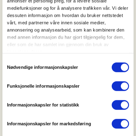
annonser et personlig preg, for å levere sosiale
Har du lyst å prøve jakt i ein heilt ny og spanande
mediefunksjoner og for å analysere trafikken vår. Vi deler
måte? 🤩
dessuten informasjon om hvordan du bruker nettstedet
Jølster Jeger- og fiskarforening inviterer deg til
vårt, med partnerne våre innen sosiale medier,
actionfylt VR-skyting
i naturfagrommet på
annonsering og analysearbeid, som kan kombinere den
Vassenden skule!
med annen informasjon du har gjort tilgjengelig for dem,
eller som de har samlet inn gjennom din bruk av
🎮 Med Gaim skytesimulator tek du på deg VR-
tjenestene deres.
briller og blir med inn i ein
realistisk virtuell
jaktverden
– nesten som ekte!
Samtykkevalg
Nødvendige informasjonskapsler
📅
Når?
13. september 2026 kl. 15:30 – 17:00
Funksjonelle informasjonskapsler
✍️
Påmelding:
Frist 11. september
Informasjonskapsler for statistikk
👦👧
Kven kan bli med?
Informasjonskapsler for markedsføring