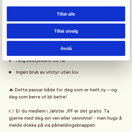
For barn/ungdom opp til og med 15 år
Born under 11 år må ha med ein vaksen
Tillat alle
⚠️
Sikkerheit først!
Tillat utvalg
Du får hjelp av instruktørar heile vegen
Avslå
Følg beskjedane du får
Ingen bruk av utstyr utan lov
🔥 Dette passar både for deg som er heilt ny – og
deg som berre vil bli betre!
👉 Er du medlem i Jølster JFF er det gratis. Ta
gjerne med deg ein ven eller venninne! - men hugs å
melde dokke på via påmeldingsknappen.