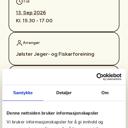
Tid
13. Sep 2026
Kl. 15.30 - 17.00
Arrangør
Jølster Jeger- og Fiskarforeining
Kontaktperson
https://90476011
Samtykke
Detaljer
Om
jolsterjff@gmail.com
🎯
Bli med på VR-jakt!
🎯
Denne nettsiden bruker informasjonskapsler
Simulatorskyting på Vassenden skule
Vi bruker informasjonskapsler for å gi innhold og