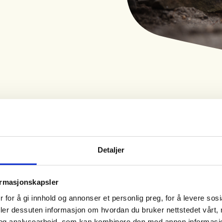
Tid
Arrangør
01. Sep 2026 - 03. Sep
Senja Turlag
Detaljer
2026
Kl. 10.00 - 18.00
ormasjonskapsler
 for å gi innhold og annonser et personlig preg, for å levere sos
deler dessuten informasjon om hvordan du bruker nettstedet vårt,
ernattinger. Turen er ca 11 km og
og analysearbeid, som kan kombinere den med annen informasjon d