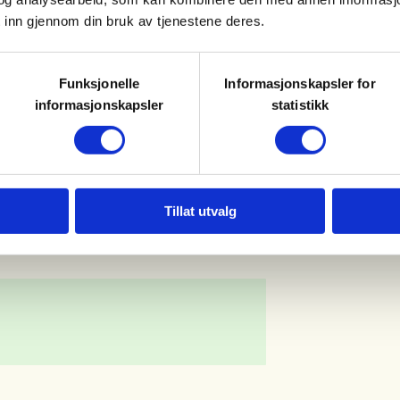
 inn gjennom din bruk av tjenestene deres.
Løvaas og Ina Aanesland
Funksjonelle
Informasjonskapsler for
informasjonskapsler
statistikk
Tillat utvalg