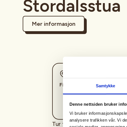
Stordalsstua
Mer informasjon
Sted
Finnsnes
Samtykke
Denne nettsiden bruker inf
Vi bruker informasjonskapsler
analysere trafikken vår. Vi 
Tur til Stordalsstua med 2 ov
sosiale medier, annonsering 