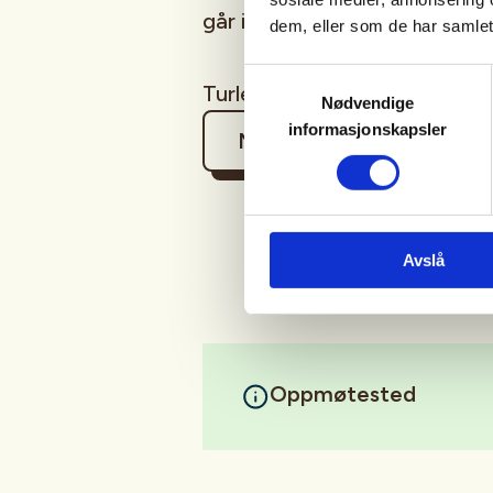
går i svakt stigende terreng.
dem, eller som de har samlet
Samtykkevalg
Turledere er Siw Solbakken 
Nødvendige
informasjonskapsler
Mer informasjon
Avslå
Oppmøtested