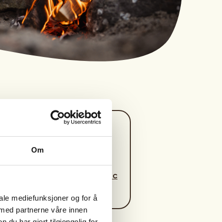
Kontaktperson
Ina Aanesland
Om
https://97180447
ina.aanesland@gmail.c
om
iale mediefunksjoner og for å
 med partnerne våre innen
u har gjort tilgjengelig for