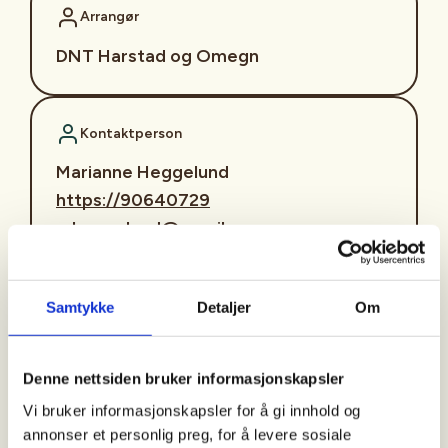
Arrangør
DNT Harstad og Omegn
Kontaktperson
Marianne Heggelund
https://90640729
mheggelund@gmail.com
Turledere er Marianne (90640729) og Kenneth
(90913668)
Samtykke
Detaljer
Om
Oppmøte er kl. 10:20 for registrering av deltakere,
avmarsj kl. 10:30.
Denne nettsiden bruker informasjonskapsler
Vi bruker informasjonskapsler for å gi innhold og
Parkering: Fra Gårakrysset - kjør 3,4,km i retning
annonser et personlig preg, for å levere sosiale
Sortland til utmarksvei ved busskur 50 m før