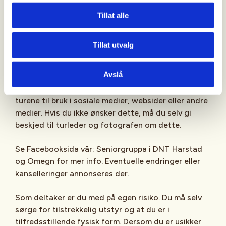
hvor mange pauser vi legger inn etter behov. Ta
med mat og drikke.
Tillat alle
Vel møtt til både gamle og nye medlemmer av DNT
Tillat utvalg
Harstad og Omegn!
Avslå
Turene i regi av DNT Harstad og Omegn er
offentlige og åpne for alle. Det kan bli tatt bilder på
turene til bruk i sosiale medier, websider eller andre
medier. Hvis du ikke ønsker dette, må du selv gi
beskjed til turleder og fotografen om dette.
Se Facebooksida vår: Seniorgruppa i DNT Harstad
og Omegn for mer info. Eventuelle endringer eller
kanselleringer annonseres der.
Som deltaker er du med på egen risiko. Du må selv
sørge for tilstrekkelig utstyr og at du er i
tilfredsstillende fysisk form. Dersom du er usikker