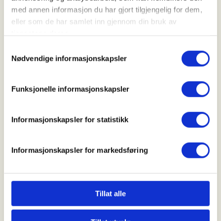
med annen informasjon du har gjort tilgjengelig for dem,
eller som de har samlet inn gjennom din bruk av
Arrangør
tjenestene deres.
Jæren Jakt- og Fiskerlag
Samtykkevalg
Nødvendige informasjonskapsler
Kontaktperson
Funksjonelle informasjonskapsler
https://91644856
ungdom@jjfl.no
Informasjonskapsler for statistikk
Salongskyting for barn og ungdom. Registering og
Informasjonskapsler for markedsføring
betaling i haglebu.
Mer informasjon
Tillat alle