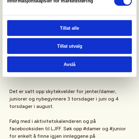
Informasjonskapsler for markedsføring
eller
- årskort for 500 kr. Inkluderer så mye skyting du vil
på alle åpne dager + fritt antall forsøk på
Tillat alle
storviltprøva.
Tillat utvalg
Avslå
Det er satt opp skytekvelder for jenter/damer,
juniorer og nybegynnere 3 torsdager i juni og 4
torsdager i august.
Følg med i aktivitetskalenderen og på
facebooksiden til LJFF. Søk opp #damer og #junior
for enkelt å finne igjen innleggene på