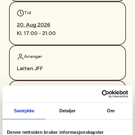
Tid
20. Aug 2026
Kl. 17.00 - 21.00
Arrangør
Løiten JFF
Kontaktperson
https://90995899
Samtykke
Detaljer
Om
mette_10_7@hotmail.com
Velkommen til rifleskyting alle jenter/damer,
Denne nettsiden bruker informasjonskapsler
juniorer og nybegynnere.