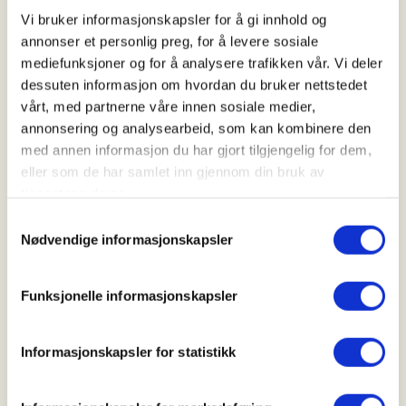
Vi bruker informasjonskapsler for å gi innhold og
annonser et personlig preg, for å levere sosiale
Vi har dyktige instruktører som hjelper
mediefunksjoner og for å analysere trafikken vår. Vi deler
nybegynnere i gang, og gir gode tips til alle som
dessuten informasjon om hvordan du bruker nettstedet
ønsker det.
vårt, med partnerne våre innen sosiale medier,
annonsering og analysearbeid, som kan kombinere den
Det er mulig å låne rifle.
med annen informasjon du har gjort tilgjengelig for dem,
eller som de har samlet inn gjennom din bruk av
Patroner til kaliber 6x5, 308 og 30-06 kan kjøpes på
tjenestene deres.
bana. Patroner kan kjøpes stykkevis, dersom du ikke
ønsker å kjøpe en hel pakke.
Samtykkevalg
Nødvendige informasjonskapsler
Husk kammerflagg! Kan kjøpes på bana hvis du ikke
har.
Funksjonelle informasjonskapsler
Pris:
Informasjonskapsler for statistikk
- 50 kr for en kveld