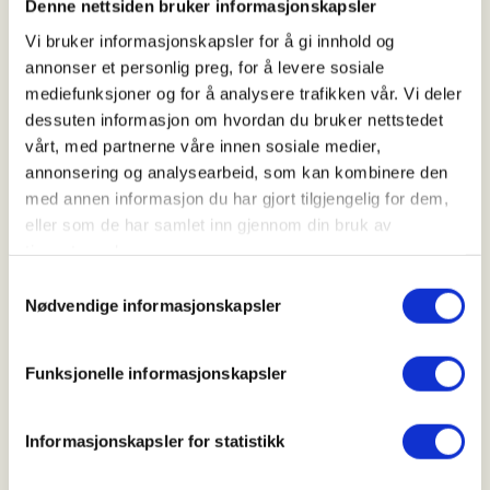
Baklidammen. Herfra tar vi sti på nordsiden av
Denne nettsiden bruker informasjonskapsler
Baklidammen og passerer Golfbanen til sti langs
Vi bruker informasjonskapsler for å gi innhold og
Teisendammen. Vi avslutter turen på Sverresborg.
annonser et personlig preg, for å levere sosiale
Der er det eventuelt mulig å ta buss nr 11 tilbake til
mediefunksjoner og for å analysere trafikken vår. Vi deler
p-plass ved Kyvatnet.
dessuten informasjon om hvordan du bruker nettstedet
vårt, med partnerne våre innen sosiale medier,
Husk niste, drikke, sitteunderlag, og klær etter
annonsering og analysearbeid, som kan kombinere den
været.
med annen informasjon du har gjort tilgjengelig for dem,
eller som de har samlet inn gjennom din bruk av
tjenestene deres.
Oppmøte:
11:00, bussholdeplass Skavlandsveg.
Samtykkevalg
Nødvendige informasjonskapsler
Lengde:
Ca. 8km
Kle deg etter været, bruk gode sko. Husk godt med
Funksjonelle informasjonskapsler
drikke og niste i sekken.
Informasjonskapsler for statistikk