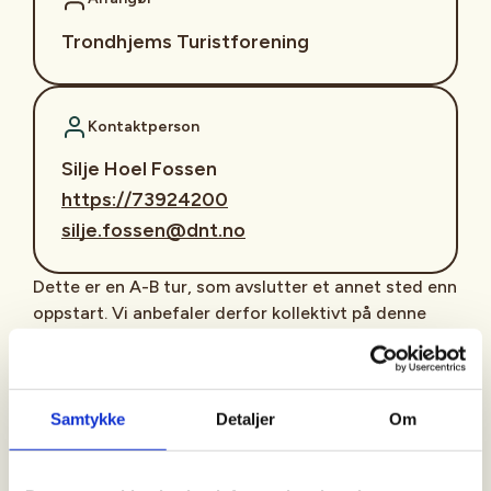
Trondhjems Turistforening
Kontaktperson
Silje Hoel Fossen
https://73924200
silje.fossen@dnt.no
Dette er en A-B tur, som avslutter et annet sted enn
oppstart. Vi anbefaler derfor kollektivt på denne
turen.
Oppmøte ved busstopp Skavlandsveg ved Kyvatnet.
Vi går opp Gløttrenna til Lianvatnet og følger
Samtykke
Detaljer
Om
videre Gamle Lianveg ned til Vestmarka og
Femstikrysset. Følger videre skogssti til