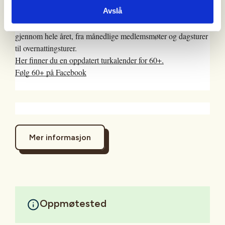
60+ er Stavanger Turistforenings seniortilbud. En svært aktiv
Avslå
gjeng med frivillige ildsjeler arrangerer turer og møter
gjennom hele året, fra månedlige medlemsmøter og dagsturer
til overnattingsturer.
Her finner du en oppdatert turkalender for 60+.
Følg 60+ på Facebook
Mer informasjon
Oppmøtested