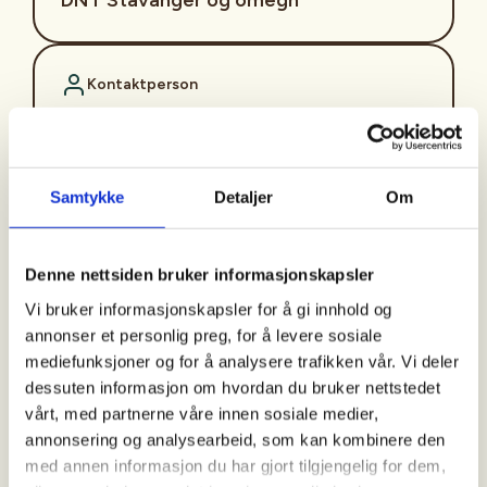
Kontaktperson
Kristine Helland
https://97751692
kristine.helland@dnt.no
Samtykke
Detaljer
Om
Hver tirsdag kl. 17. tar våre turledere deg med på en tur med
utgangspunkt fra én av innfallsportene til lokale turområder.
Denne nettsiden bruker informasjonskapsler
Vi går en tur på 1,5 til 2 timer i «raskt» tempo. Det vil si raskt
Vi bruker informasjonskapsler for å gi innhold og
nok til at du blir litt svett på ryggen.
annonser et personlig preg, for å levere sosiale
Målgruppa for turen er deg som er pluss/minus 60 år, og som
mediefunksjoner og for å analysere trafikken vår. Vi deler
ønsker en ettermiddagstur i et greit tempo. Det er selvfølgelig
dessuten informasjon om hvordan du bruker nettstedet
også åpent for de som er yngre og eldre enn 60 år.
vårt, med partnerne våre innen sosiale medier,
Frammøte:
annonsering og analysearbeid, som kan kombinere den
Mostun natursenter ved Mosvatnet
med annen informasjon du har gjort tilgjengelig for dem,
Turledere: