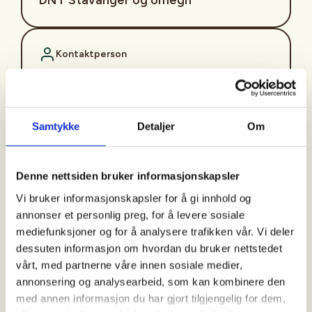
Kontaktperson
Kristine Helland
https://97751692
kristine.helland@dnt.no
Samtykke
Detaljer
Om
Hver tirsdag kl. 17. tar våre turledere deg med på en tur med
utgangspunkt fra én av innfallsportene til lokale turområder.
Denne nettsiden bruker informasjonskapsler
Vi går en tur på 1,5 til 2 timer i «raskt» tempo. Det vil si raskt
Vi bruker informasjonskapsler for å gi innhold og
nok til at du blir litt svett på ryggen.
annonser et personlig preg, for å levere sosiale
Målgruppa for turen er deg som er pluss/minus 60 år, og som
mediefunksjoner og for å analysere trafikken vår. Vi deler
ønsker en ettermiddagstur i et greit tempo. Det er selvfølgelig
dessuten informasjon om hvordan du bruker nettstedet
også åpent for de som er yngre og eldre enn 60 år.
vårt, med partnerne våre innen sosiale medier,
Frammøte:
annonsering og analysearbeid, som kan kombinere den
Gausel stasjon
med annen informasjon du har gjort tilgjengelig for dem,
Turledere: