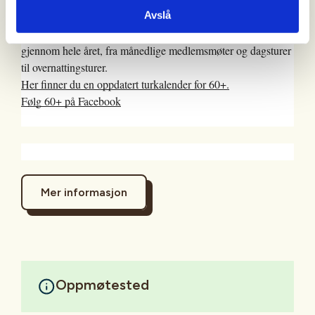
60+ er Stavanger Turistforenings seniortilbud. En svært aktiv
Avslå
gjeng med frivillige ildsjeler arrangerer turer og møter
gjennom hele året, fra månedlige medlemsmøter og dagsturer
til overnattingsturer.
Her finner du en oppdatert turkalender for 60+.
Følg 60+ på Facebook
Mer informasjon
Oppmøtested