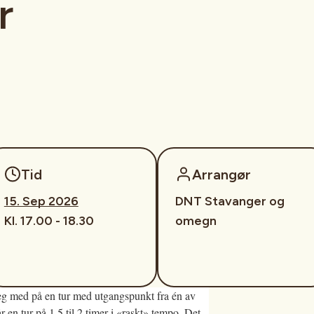
r
Tid
Arrangør
15. Sep 2026
DNT Stavanger og
Kl. 17.00 - 18.30
omegn
 deg med på en tur med utgangspunkt fra én av
r en tur på 1,5 til 2 timer i «raskt» tempo. Det