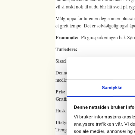
vil si raskt nok til at du blir litt svett på r
Målgruppa for turen er deg som er pluss/m
et greit tempo. Det er selvfølgelig også å
Frammøte:
På grusparkeringen bak Sør
Turledere:
Sissel Gro Jenssen
Denne turen har ikke påmelding på nett, 
medlem i DNT.
Samtykke
Pris:
Gratis for medlem . Kr 40 for ikke-m
Denne nettsiden bruker inf
Husk å ta med passende klær og godt fot
Vi bruker informasjonskapsler
Utstyr og kart
analysere trafikken vår. Vi 
Trenger du utstyr eller kart til turen, anbe
sosiale medier, annonsering 