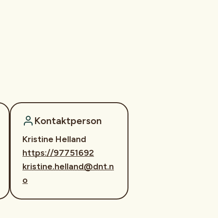
Kontaktperson
Kristine Helland
https://97751692
kristine.helland@dnt.n
o