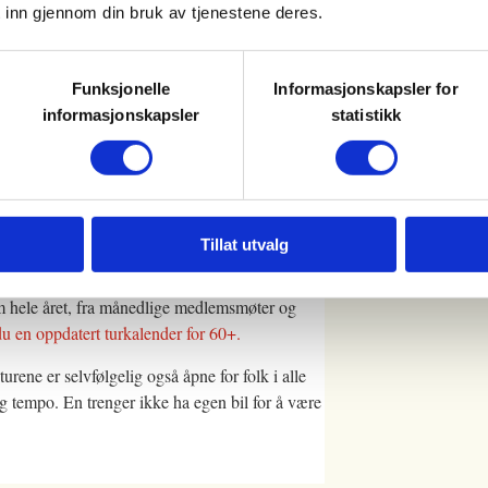
 inn gjennom din bruk av tjenestene deres.
de som ikke er medlemmer. Vi oppfordrer alle til
få flere ut på tur.
Funksjonelle
Informasjonskapsler for
informasjonskapsler
statistikk
r du at du har lest og aksepterer vilkårene som
Tillat utvalg
bud. En svært aktiv gjeng med frivillige
om hele året, fra månedlige medlemsmøter og
du en oppdatert turkalender for 60+.
turene er selvfølgelig også åpne for folk i alle
ig tempo. En trenger ikke ha egen bil for å være