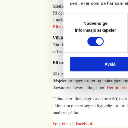
dem, eller som de har samlet
Medlemskap i DNT
På denne turen er det tillegg i prisen for 
Samtykkevalg
å melde seg inn og støtte vårt arbeid med å 
Nødvendige
Bli medlem i DNT!
informasjonskapsler
Vilkår for deltakelse på fellesturer
Når du melder deg på denne turen bekrefte
er beskrevet i våre
generelle vilkår.
Bli med 60+ på tur!
Avslå
60+ er Stavanger Turistforenings seniortil
ildsjeler arrangerer turer og møter gjenn
dagsturer til overnattingsturer.
Her finner 
Tilbudet er tilrettelagt for de over 60, men 
aldre som ønsker seg en hyggelig tur i rol
med oss på tur.
Følg 60+ på Facebook