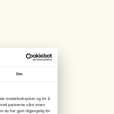
Om
iale mediefunksjoner og for å
 med partnerne våre innen
u har gjort tilgjengelig for