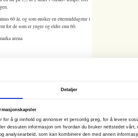
yggen.
inus 60 år, og som ønsker en ettermiddagstur i
pent for de som er yngre og eldre enn 60.
marka arena
men husk vipps-betaling dersom du ikke er
Detaljer
edlemmer.Betales på VIPPS #750011
ormasjonskapsler
tøy.
 for å gi innhold og annonser et personlig preg, for å levere sos
deler dessuten informasjon om hvordan du bruker nettstedet vårt,
faler vi deg å stikke innom vårt
tursenter
.
og analysearbeid, som kan kombinere den med annen informasjon d