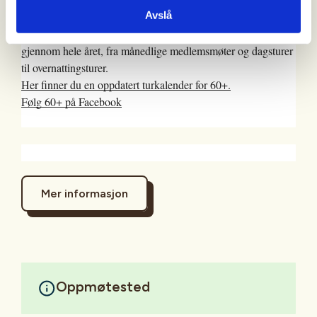
60+ er Stavanger Turistforenings seniortilbud. En svært aktiv
Avslå
gjeng med frivillige ildsjeler arrangerer turer og møter
gjennom hele året, fra månedlige medlemsmøter og dagsturer
til overnattingsturer.
Her finner du en oppdatert turkalender for 60+.
Følg 60+ på Facebook
Mer informasjon
Oppmøtested