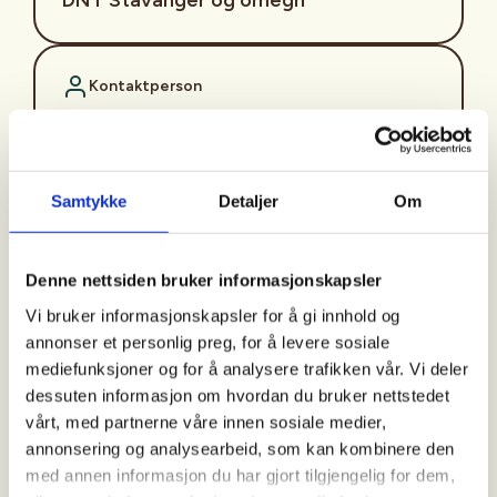
Kontaktperson
Kristine Helland
https://97751692
kristine.helland@dnt.no
Samtykke
Detaljer
Om
Hver tirsdag kl. 17. tar våre turledere deg med på en tur med
utgangspunkt fra én av innfallsportene til lokale turområder.
Denne nettsiden bruker informasjonskapsler
Vi går en tur på 1,5 til 2 timer i «raskt» tempo. Det vil si raskt
Vi bruker informasjonskapsler for å gi innhold og
nok til at du blir litt svett på ryggen.
annonser et personlig preg, for å levere sosiale
Målgruppa for turen er deg som er pluss/minus 60 år, og som
mediefunksjoner og for å analysere trafikken vår. Vi deler
ønsker en ettermiddagstur i et greit tempo. Det er selvfølgelig
dessuten informasjon om hvordan du bruker nettstedet
også åpent for de som er yngre og eldre enn 60 år.
vårt, med partnerne våre innen sosiale medier,
Frammøte:
annonsering og analysearbeid, som kan kombinere den
Gausel stasjon
med annen informasjon du har gjort tilgjengelig for dem,
Turledere: