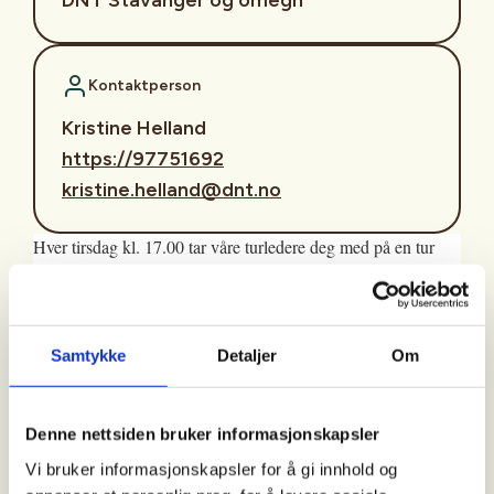
Kontaktperson
Kristine Helland
https://97751692
kristine.helland@dnt.no
Hver tirsdag kl. 17.00 tar våre turledere deg med på en tur
med utgangspunkt fra én av innfallsportene til lokale
turområder. Vi går en tur på 1,5 til 2 timer i «raskt» tempo.
Det vil si raskt nok til at du blir litt svett på ryggen.
Samtykke
Detaljer
Om
Målgruppa for turen er deg som er pluss/minus 60 år, og som
ønsker en ettermiddagstur i et greit tempo. Det er selvfølgelig
også åpent for de som er yngre og eldre enn 60.
Denne nettsiden bruker informasjonskapsler
Frammøte: Sørmarka Arena
Vi bruker informasjonskapsler for å gi innhold og