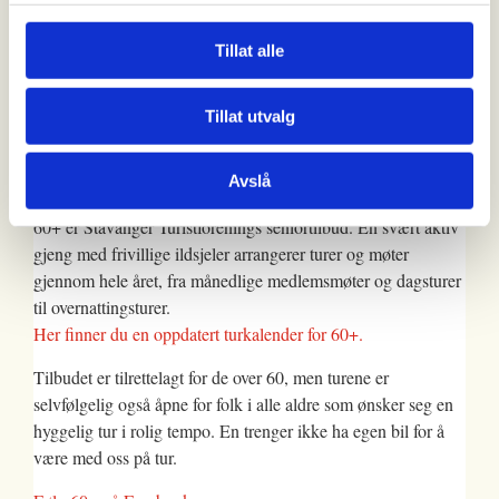
Bli medlem i DNT!
Tillat alle
Vilkår for deltakelse på fellesturer
Når du melder deg på denne turen bekrefter du at du har lest
og aksepterer vilkårene som er beskrevet i våre
Tillat utvalg
generelle vilkår.
Bli med 60+ på tur!
Avslå
60+ er Stavanger Turistforenings seniortilbud. En svært aktiv
gjeng med frivillige ildsjeler arrangerer turer og møter
gjennom hele året, fra månedlige medlemsmøter og dagsturer
til overnattingsturer.
Her finner du en oppdatert turkalender for 60+.
Tilbudet er tilrettelagt for de over 60, men turene er
selvfølgelig også åpne for folk i alle aldre som ønsker seg en
hyggelig tur i rolig tempo. En trenger ikke ha egen bil for å
være med oss på tur.