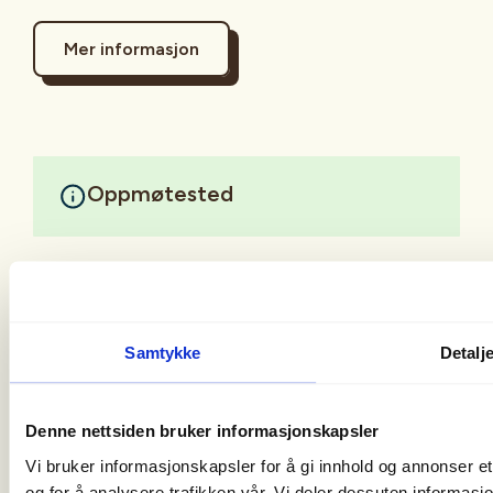
Mer informasjon
Oppmøtested
Samtykke
Detalj
Denne nettsiden bruker informasjonskapsler
Christian Krohgs Gate 10
Vi bruker informasjonskapsler for å gi innhold og annonser et
0186 Oslo
og for å analysere trafikken vår. Vi deler dessuten informas