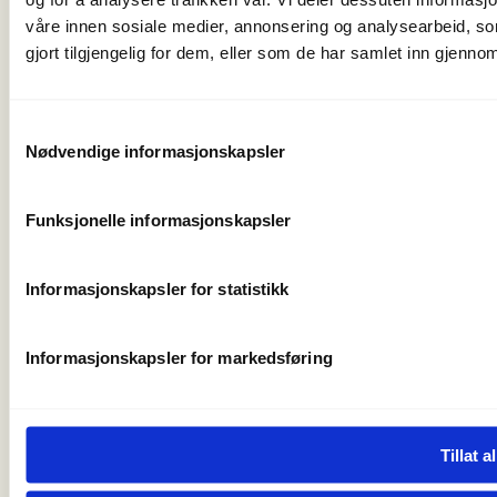
post@norskfriluftsliv.no
våre innen sosiale medier, annonsering og analysearbeid, 
Organisasjonsnummer 971 262 834
gjort tilgjengelig for dem, eller som de har samlet inn gjenno
Medlemsorganisasjoner
For presse
Samtykkevalg
Våre ansatte
Nødvendige informasjonskapsler
Nyhetsbrev
Turmat fra hele verden
Friluftlivets uke
Funksjonelle informasjonskapsler
Naturen som læringsarena
Friluftlivets år 2025
Informasjonskapsler for statistikk
Personvern og informasjonskapsler
Informasjonskapsler for markedsføring
Tillat al