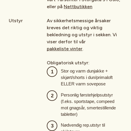
eller på
Nettbutikken
Utstyr
Av sikkerhetsmessige årsaker
kreves det riktig og viktig
bekledning og utstyr i sekken. Vi
viser derfor til vår
pakkeliste vinter
.
Obligatorisk utstyr:
Stor og varm dunjakke +
skjørt/shorts i dun/primaloft
ELLER varm sovepose
Personlig førstehjelpsutstyr
(f.eks. sportstape, compeed
mot gnagsår, smertestillende
tabletter)
Nødvendig rep.utstyr til