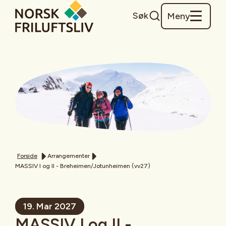
Søk
Meny
Forside
Arrangementer
MASSIV I og II - Breheimen/Jotunheimen (vv27)
19. Mar 2027
MASSIV I og II -