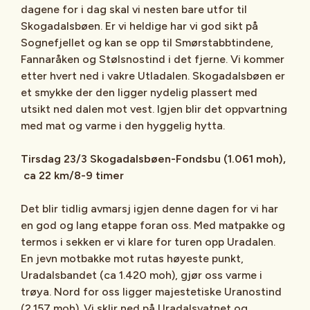
dagene for i dag skal vi nesten bare utfor til
Skogadalsbøen. Er vi heldige har vi god sikt på
Sognefjellet og kan se opp til Smørstabbtindene,
Fannaråken og Stølsnostind i det fjerne. Vi kommer
etter hvert ned i vakre Utladalen. Skogadalsbøen er
et smykke der den ligger nydelig plassert med
utsikt ned dalen mot vest. Igjen blir det oppvartning
med mat og varme i den hyggelig hytta.
Tirsdag 23/3 Skogadalsbøen-Fondsbu (1.061 moh),
ca 22 km/8-9 timer
Det blir tidlig avmarsj igjen denne dagen for vi har
en god og lang etappe foran oss. Med matpakke og
termos i sekken er vi klare for turen opp Uradalen.
En jevn motbakke mot rutas høyeste punkt,
Uradalsbandet (ca 1.420 moh), gjør oss varme i
trøya. Nord for oss ligger majestetiske Uranostind
(2.157 moh). Vi sklir ned på Uradalsvatnet og