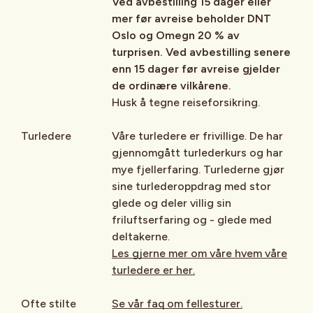
Ved avbestilling 15 dager eller
mer før avreise beholder DNT
Oslo og Omegn 20 % av
turprisen. Ved avbestilling senere
enn 15 dager før avreise gjelder
de ordinære vilkårene.
Husk å tegne reiseforsikring.
Turledere
Våre turledere er frivillige. De har
gjennomgått turlederkurs og har
mye fjellerfaring. Turlederne gjør
sine turlederoppdrag med stor
glede og deler villig sin
friluftserfaring og - glede med
deltakerne.
Les gjerne mer om våre hvem våre
turledere er her.
Ofte stilte
Se vår faq om fellesturer.