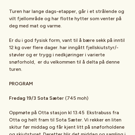
Turen har lange dags-etapper, går i et strålende og
vilt fjellområde og har flotte hytter som venter på
deg med mat og varme.
Er du i god fysisk form, vant til å bære sekk på inntil
12 kg over flere dager. har inngått fjellskiutstyr/-
støvler og er trygg i nedkjøringer i varierte
snøforhold, er du velkommen til å delta på denne
turen.
PROGRAM
Fredag 19/3 Sota Sæte
r (745 moh)
Oppmøte på Otta stasjon kl 13.45 Ekstrabuss fra
Otta og helt fram til Sota Sæter. Vi rekker en liten
skitur før middag og får kjent litt på snøforholdene
og skiutstyret. Deretter blir det middag og samling i