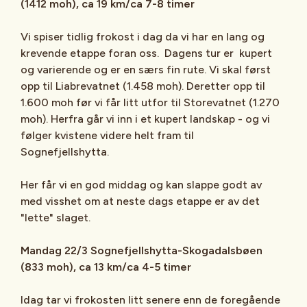
(1412 moh), ca 19 km/ca 7-8 timer
Vi spiser tidlig frokost i dag da vi har en lang og
krevende etappe foran oss. Dagens tur er kupert
og varierende og er en særs fin rute. Vi skal først
opp til Liabrevatnet (1.458 moh). Deretter opp til
1.600 moh før vi får litt utfor til Storevatnet (1.270
moh). Herfra går vi inn i et kupert landskap - og vi
følger kvistene videre helt fram til
Sognefjellshytta.
Her får vi en god middag og kan slappe godt av
med visshet om at neste dags etappe er av det
"lette" slaget.
Mandag 22/3 Sognefjellshytta-Skogadalsbøen
(833 moh), ca 13 km/ca 4-5 timer
Idag tar vi frokosten litt senere enn de foregående