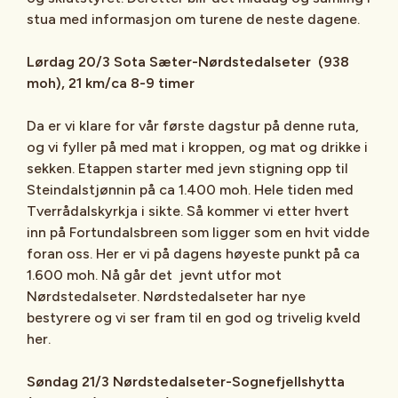
stua med informasjon om turene de neste dagene.
Lørdag 20/3 Sota Sæter-Nørdstedalseter (938
moh), 21 km/ca 8-9 timer
Da er vi klare for vår første dagstur på denne ruta,
og vi fyller på med mat i kroppen, og mat og drikke i
sekken. Etappen starter med jevn stigning opp til
Steindalstjønnin på ca 1.400 moh. Hele tiden med
Tverrådalskyrkja i sikte. Så kommer vi etter hvert
inn på Fortundalsbreen som ligger som en hvit vidde
foran oss. Her er vi på dagens høyeste punkt på ca
1.600 moh. Nå går det jevnt utfor mot
Nørdstedalseter. Nørdstedalseter har nye
bestyrere og vi ser fram til en god og trivelig kveld
her.
Søndag 21/3 Nørdstedalseter-Sognefjellshytta