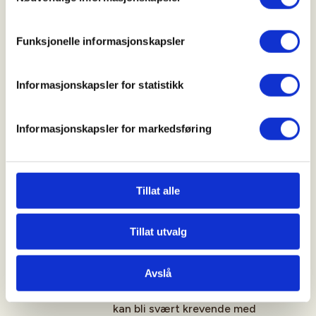
inkluderer:
ekstrabuss, alle måltider (betjente
hytter: frokost, niste/termos og
vanligvis tre-retters middag),
Funksjonelle informasjonskapsler
Unntak:
Første dag kun middag
Informasjonskapsler for statistikk
Siste dag kun frokost + niste
termos
Informasjonskapsler for markedsføring
Maks antall
12
deltakere
Velkomstbrev
Sendes deltakerne 1-2 uker før
turstart. Der står det bl.a. hvem
Tillat alle
som er hovedturleder og
kontaktinformasjon til denne.
Tillat utvalg
Gradering av
Svært k
revende
Avslå
turen
Vinterfjellet er vakkert, men
lunefullt. Selv den enkleste skitur
kan bli svært krevende med