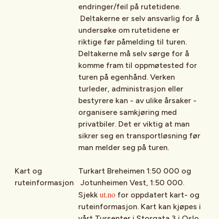
endringer/feil på rutetidene.
Deltakerne er selv ansvarlig for å
undersøke om rutetidene er
riktige før påmelding til turen.
Deltakerne må selv sørge for å
komme fram til oppmøtested for
turen på egenhånd. Verken
turleder, administrasjon eller
bestyrere kan - av ulike årsaker -
organisere samkjøring med
privatbiler. Det er viktig at man
sikrer seg en transportløsning før
man melder seg på turen.
Kart og
Turkart Breheimen 1:50 000 og
ruteinformasjon
Jotunheimen Vest, 1:50 000.
ut.no
Sjekk
for oppdatert kart- og
ruteinformasjon. Kart kan kjøpes i
vårt Tursenter i Storgata 3 i Oslo,