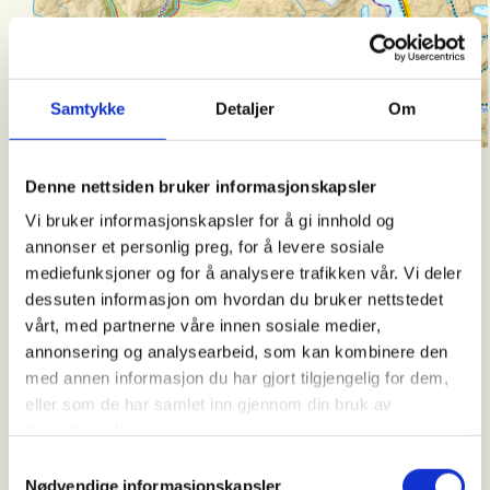
Samtykke
Detaljer
Om
Denne nettsiden bruker informasjonskapsler
PRAKTISK INFO
Vi bruker informasjonskapsler for å gi innhold og
annonser et personlig preg, for å levere sosiale
Pris:
DNT-medlem kr 8.500,- fra
mediefunksjoner og for å analysere trafikken vår. Vi deler
Otta/til Tyin
dessuten informasjon om hvordan du bruker nettstedet
Ikke-medlems-tillegg: Kr 1.500
vårt, med partnerne våre innen sosiale medier,
annonsering og analysearbeid, som kan kombinere den
DNT Ung medlem (18-25) Kr
med annen informasjon du har gjort tilgjengelig for dem,
6.500,-
eller som de har samlet inn gjennom din bruk av
tjenestene deres.
Bli medlem i DNT
Samtykkevalg
Turpakken
Overnatting, turledere,
Nødvendige informasjonskapsler