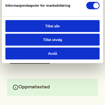
Helt ny eller erfaren, så ønsker vi deg velkommen, vi
Informasjonskapsler for markedsføring
er mange instruktører som kan hjelpe. Hagleskyting
er en fin sport og kjekt å mestre om du ønsker å gå
på jakt til høsten.
Tillat alle
Vi har utstyret som trengs, eneste du må gjøre er å
kle deg etter vær.
Tillat utvalg
Velkommen til oss!
Avslå
Mer informasjon
Oppmøtested