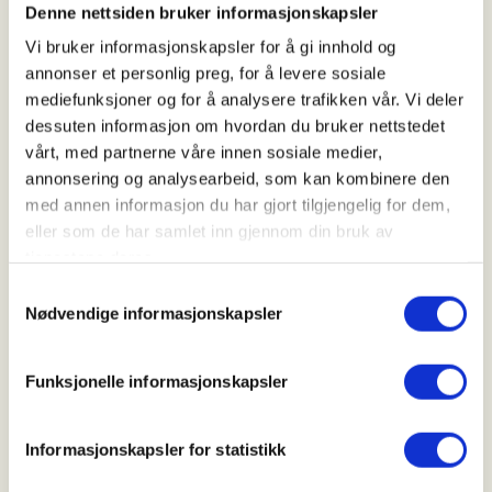
Tid
Denne nettsiden bruker informasjonskapsler
25. Aug 2026
Vi bruker informasjonskapsler for å gi innhold og
annonser et personlig preg, for å levere sosiale
Kl. 18.00 - 20.00
mediefunksjoner og for å analysere trafikken vår. Vi deler
dessuten informasjon om hvordan du bruker nettstedet
vårt, med partnerne våre innen sosiale medier,
Arrangør
annonsering og analysearbeid, som kan kombinere den
med annen informasjon du har gjort tilgjengelig for dem,
Vadsø JFF
eller som de har samlet inn gjennom din bruk av
tjenestene deres.
Samtykkevalg
Kontaktperson
Nødvendige informasjonskapsler
https://41163003
hege.marie.glad@gmail.com
Funksjonelle informasjonskapsler
Vi ønsker å gi ungdommen mulighet til å skyte på
leirdue med hagle.
Informasjonskapsler for statistikk