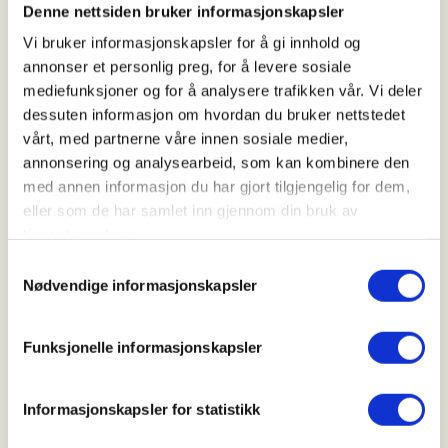
Tid
Denne nettsiden bruker informasjonskapsler
26. Aug 2026
Vi bruker informasjonskapsler for å gi innhold og
annonser et personlig preg, for å levere sosiale
Kl. 18.00 - 20.00
mediefunksjoner og for å analysere trafikken vår. Vi deler
dessuten informasjon om hvordan du bruker nettstedet
vårt, med partnerne våre innen sosiale medier,
Arrangør
annonsering og analysearbeid, som kan kombinere den
med annen informasjon du har gjort tilgjengelig for dem,
Vadsø JFF
eller som de har samlet inn gjennom din bruk av
tjenestene deres.
Samtykkevalg
Kontaktperson
Nødvendige informasjonskapsler
https://41163003
hege.marie.glad@gmail.com
Funksjonelle informasjonskapsler
Vi ønsker å gi ungdommen mulighet til å skyte på
leirdue med hagle.
Informasjonskapsler for statistikk