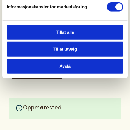
Helt ny eller erfaren, så ønsker vi deg velkommen, vi
Informasjonskapsler for markedsføring
er mange instruktører som kan hjelpe. Hagleskyting
er en fin sport og kjekt å mestre om du ønsker å gå
på jakt til høsten.
Tillat alle
Vi har utstyret som trengs, eneste du må gjøre er å
kle deg etter vær.
Tillat utvalg
Velkommen til oss!
Avslå
Mer informasjon
Oppmøtested