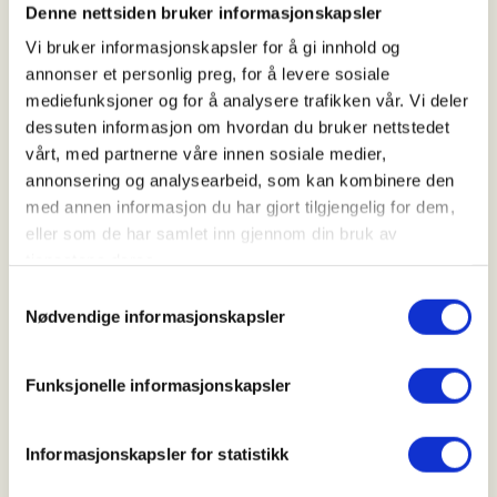
Tid
Denne nettsiden bruker informasjonskapsler
05. Aug 2026
Vi bruker informasjonskapsler for å gi innhold og
annonser et personlig preg, for å levere sosiale
Kl. 18.00 - 20.00
mediefunksjoner og for å analysere trafikken vår. Vi deler
dessuten informasjon om hvordan du bruker nettstedet
vårt, med partnerne våre innen sosiale medier,
Arrangør
annonsering og analysearbeid, som kan kombinere den
med annen informasjon du har gjort tilgjengelig for dem,
Vadsø JFF
eller som de har samlet inn gjennom din bruk av
tjenestene deres.
Samtykkevalg
Kontaktperson
Nødvendige informasjonskapsler
https://41163003
hege.marie.glad@gmail.com
Funksjonelle informasjonskapsler
Vi ønsker å gi ungdommen mulighet til å skyte på
leirdue med hagle.
Informasjonskapsler for statistikk