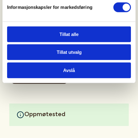
Helt ny eller erfaren, så ønsker vi deg velkommen, vi
Informasjonskapsler for markedsføring
er mange instruktører som kan hjelpe. Hagleskyting
er en fin sport og kjekt å mestre om du ønsker å gå
på jakt til høsten.
Tillat alle
Vi har utstyret som trengs, eneste du må gjøre er å
kle deg etter vær.
Tillat utvalg
Velkommen til oss!
Avslå
Mer informasjon
Oppmøtested