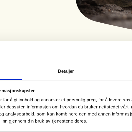
Detaljer
Tid
Arrangør
12. Aug 2026
Søndre Land JFF
ormasjonskapsler
Kl. 18.00 - 20.00
 for å gi innhold og annonser et personlig preg, for å levere sos
deler dessuten informasjon om hvordan du bruker nettstedet vårt,
 jakta den 9. september med
og analysearbeid, som kan kombinere den med annen informasjon d
 inn gjennom din bruk av tjenestene deres.