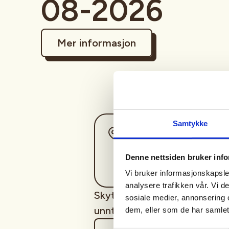
08-2026
Mer informasjon
Samtykke
Sted
Denne nettsiden bruker inf
Vi bruker informasjonskapsler
analysere trafikken vår. Vi 
Skyting hver onsdag frem til
sosiale medier, annonsering 
unntak av uke 27, 28 og 29.
dem, eller som de har samlet