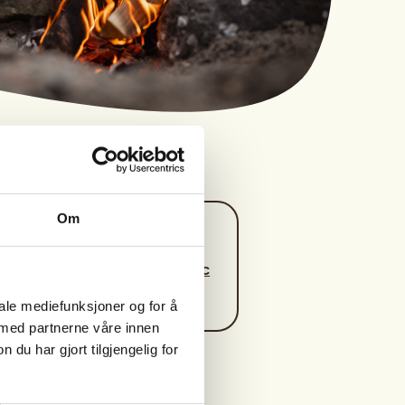
Om
Kontaktperson
Bengelund@outlook.c
om
iale mediefunksjoner og for å
 med partnerne våre innen
u har gjort tilgjengelig for