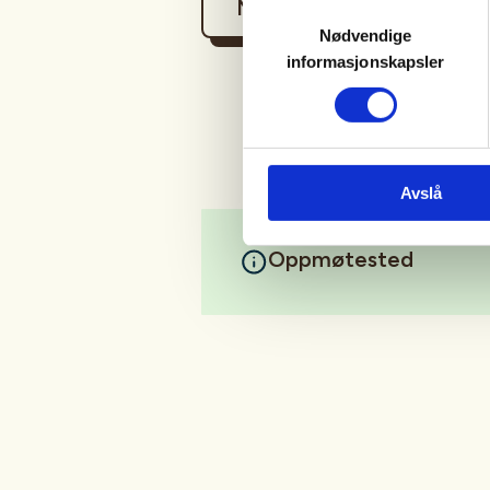
Mer informasjon
Samtykkevalg
Nødvendige
informasjonskapsler
Avslå
Oppmøtested