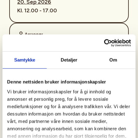
20. Sep 2026
Kl. 12.00 - 17.00
Arrangør
Onsøy Jeger & Fiskeforening
Samtykke
Detaljer
Om
Kontaktperson
https://90943310
Denne nettsiden bruker informasjonskapsler
kvinner@onsoyjff.no
Vi bruker informasjonskapsler for å gi innhold og
annonser et personlig preg, for å levere sosiale
Sopptur, sanking.
mediefunksjoner og for å analysere trafikken vår. Vi deler
dessuten informasjon om hvordan du bruker nettstedet
vårt, med partnerne våre innen sosiale medier,
annonsering og analysearbeid, som kan kombinere den
Vi møtes på klubbhuset kl. 12.00.
med annen informasjon du har gjort tilgjengelig for dem,