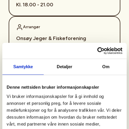
Kl. 18.00 - 21.00
Arrangør
Onsøy Jeger & Fiskeforening
Kontaktperson
Samtykke
Detaljer
Om
https://90943310
kvinner@onsoyjff.no
Denne nettsiden bruker informasjonskapsler
Soppkurs 16.september
Vi bruker informasjonskapsler for å gi innhold og
annonser et personlig preg, for å levere sosiale
mediefunksjoner og for å analysere trafikken vår. Vi deler
dessuten informasjon om hvordan du bruker nettstedet
Vi får besøk av to soppsakkyndige
vårt, med partnerne våre innen sosiale medier,