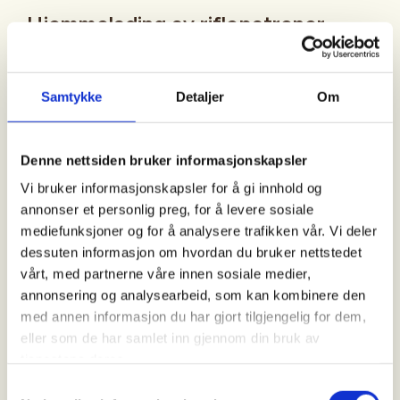
Hjemmelading av riflepatroner.
Bli med å lære å lage riflepatroner. Dette går over
Samtykke
Detaljer
Om
fire samlinger. Tre samlinger med teori og
oppgaver, en med testskyting. Du må møte på alle
samlingene. Vi har maks 8 plasser.
Denne nettsiden bruker informasjonskapsler
Jenter og damer har førsterett.
Vi bruker informasjonskapsler for å gi innhold og
Du må ta med 15 brukte patroner. De SKAL være
annonser et personlig preg, for å levere sosiale
brukt av den rifla du skal skyte med. De skal kun
mediefunksjoner og for å analysere trafikken vår. Vi deler
være brukt en gang og må være av god kvalitet.
dessuten informasjon om hvordan du bruker nettstedet
vårt, med partnerne våre innen sosiale medier,
Spørsmål om kurset, ta kontakt med Øystein
annonsering og analysearbeid, som kan kombinere den
97152314.
med annen informasjon du har gjort tilgjengelig for dem,
eller som de har samlet inn gjennom din bruk av
For påmelding, send melding til Liv Bente,
tjenestene deres.
90943310. Husk å oppgi kaliber.
Samtykkevalg