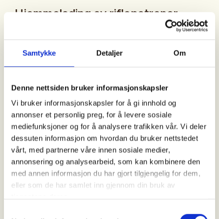
Hjemmelading av riflepatroner.
Bli med å lære å lage riflepatroner. Dette går over
Samtykke
Detaljer
Om
fire samlinger. Tre samlinger med teori og
oppgaver, en med testskyting. Du må møte på alle
samlingene. Vi har maks 8 plasser.
Denne nettsiden bruker informasjonskapsler
Jenter og damer har førsterett.
Vi bruker informasjonskapsler for å gi innhold og
Du må ta med 15 brukte patroner. De SKAL være
annonser et personlig preg, for å levere sosiale
brukt av den rifla du skal skyte med. De skal kun
mediefunksjoner og for å analysere trafikken vår. Vi deler
være brukt en gang og må være av god kvalitet.
dessuten informasjon om hvordan du bruker nettstedet
vårt, med partnerne våre innen sosiale medier,
Spørsmål om kurset, ta kontakt med Øystein
annonsering og analysearbeid, som kan kombinere den
97152314.
med annen informasjon du har gjort tilgjengelig for dem,
eller som de har samlet inn gjennom din bruk av
For påmelding, send melding til Liv Bente,
tjenestene deres.
90943310. Husk å oppgi kaliber.
Samtykkevalg