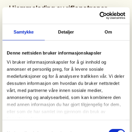
Hjemmelading av riflepatroner.
Bli med å lære å lage riflepatroner. Dette går over
Samtykke
Detaljer
Om
fire samlinger. Tre samlinger med teori og
oppgaver, en med testskyting. Du må møte på alle
samlingene. Vi har maks 8 plasser.
Denne nettsiden bruker informasjonskapsler
Jenter og damer har førsterett.
Vi bruker informasjonskapsler for å gi innhold og
Du må ta med 15 brukte patroner. De SKAL være
annonser et personlig preg, for å levere sosiale
brukt av den rifla du skal skyte med. De skal kun
mediefunksjoner og for å analysere trafikken vår. Vi deler
være brukt en gang og må være av god kvalitet.
dessuten informasjon om hvordan du bruker nettstedet
vårt, med partnerne våre innen sosiale medier,
Spørsmål om kurset, ta kontakt med Øystein
annonsering og analysearbeid, som kan kombinere den
97152314.
med annen informasjon du har gjort tilgjengelig for dem,
eller som de har samlet inn gjennom din bruk av
For påmelding, send melding til Liv Bente,
tjenestene deres.
90943310. Husk å oppgi kaliber.
Samtykkevalg