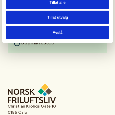
Tillat alle
Mer informasjon
Tillat utvalg
Avslå
Oppmøtested
Christian Krohgs Gate 10
0186 Oslo