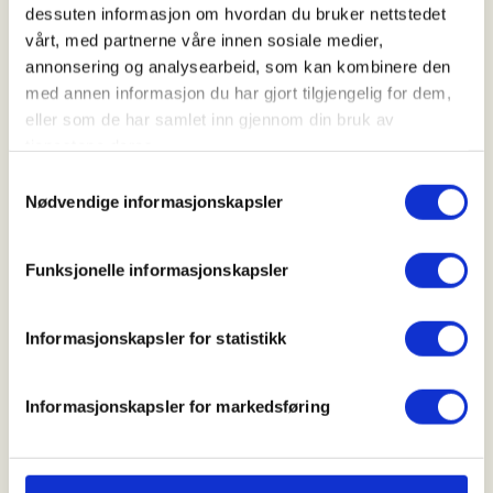
dessuten informasjon om hvordan du bruker nettstedet
Kl. 11.00 - 15.00
vårt, med partnerne våre innen sosiale medier,
annonsering og analysearbeid, som kan kombinere den
med annen informasjon du har gjort tilgjengelig for dem,
Arrangør
eller som de har samlet inn gjennom din bruk av
Eidsvoll Skog JFF
tjenestene deres.
Samtykkevalg
Nødvendige informasjonskapsler
Kontaktperson
Funksjonelle informasjonskapsler
hansmesteren@gmail.com
Vi i Eidsvoll Skog JFF er med på "Kom deg ut dagen"
Informasjonskapsler for statistikk
som DNT arrangerer med flere
frivillige organisasjoner her i Eidsvoll.
Informasjonskapsler for markedsføring
Parkering på Lynesvangen Gullverket