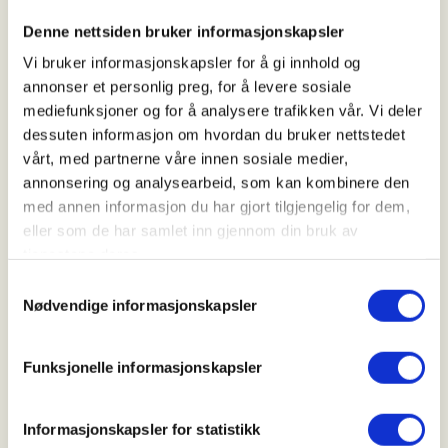
Kl. 18.00 - 20.00
Denne nettsiden bruker informasjonskapsler
Vi bruker informasjonskapsler for å gi innhold og
annonser et personlig preg, for å levere sosiale
Arrangør
mediefunksjoner og for å analysere trafikken vår. Vi deler
Tønsberg og omegns JFF
dessuten informasjon om hvordan du bruker nettstedet
vårt, med partnerne våre innen sosiale medier,
annonsering og analysearbeid, som kan kombinere den
med annen informasjon du har gjort tilgjengelig for dem,
Kontaktperson
eller som de har samlet inn gjennom din bruk av
https://41551263
tjenestene deres.
tore.gullik.dokken@gmail.com
Samtykkevalg
Nødvendige informasjonskapsler
Har du lyst til å prøve deg på lerduebanen eller du
trenger litt instruksjon?
Dersom du er medlem i
Funksjonelle informasjonskapsler
Tønsberg JFF og 25 år eller yngre, får du 50 skudd
med duer gratis på ti angitte skytekvelder
gjennom sommersesongen.
Du kan også bli med
Informasjonskapsler for statistikk