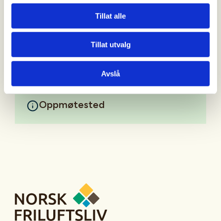
Magnus Storsveen; 98424275
Tillat alle
Christine Sørli; 92452097
Mer informasjon
Tillat utvalg
Avslå
Oppmøtested