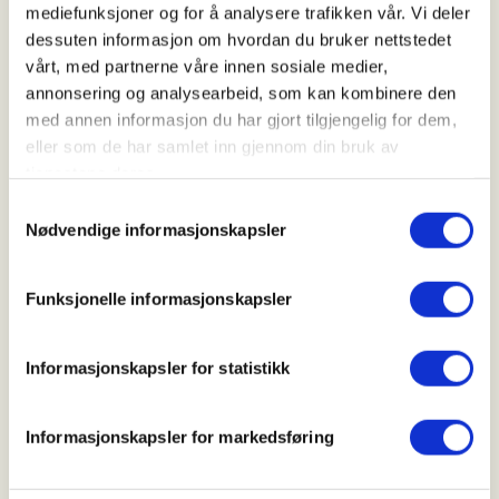
mediefunksjoner og for å analysere trafikken vår. Vi deler
Kl. 18.00 - 21.00
dessuten informasjon om hvordan du bruker nettstedet
vårt, med partnerne våre innen sosiale medier,
annonsering og analysearbeid, som kan kombinere den
Arrangør
med annen informasjon du har gjort tilgjengelig for dem,
Vang Jakt- og Fiskeforening
eller som de har samlet inn gjennom din bruk av
tjenestene deres.
Samtykkevalg
Nødvendige informasjonskapsler
Kontaktperson
https://48284199
Funksjonelle informasjonskapsler
harald.thrones@vangjff.no
Velkommen til ny sesong med JOFS. Sosialt, bålkos
Informasjonskapsler for statistikk
og uteaktiviteter på klubbhuset denne kvelden.
Informasjonskapsler for markedsføring
Kontakt for informasjon/spørsmål;
Harald Thrones; 48284199